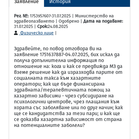
Заявление
История
Рег. №:
1753957607-31.07.2025 | Министерство на
здравеопазването | Одобрено |
Дата на подаване:
31.07.2025 |
Срок:
24.08.2025
Физическо лице
|
Здравейте, по повод отговора ви на
заявление 1751637887-04.07.2025, бих искал да
получа допълнителна информация по
отношение на: кога и как се предвижда МЗ да
вземе решение как да изразходва парите от
социалната такса към хазартните
оператори; как ще бъде финансирана
здравната/терапевтичната помощ за
хазартно зависими - чрез субсидиране на
психологични центрове, чрез плащания към
хората със заболяване или по друг начин; как
ще се кандидатства за тези пари; и как ще
се доказва хазартна зависимост от страна
на потенциалните заболели?