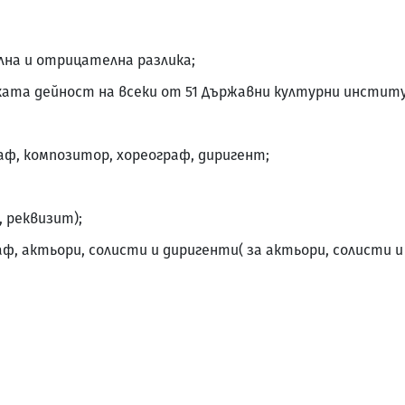
лна и отрицателна разлика;
ата дейност на всеки от 51 Държавни културни институти
аф, композитор, хореограф, диригент;
 реквизит);
аф, актьори, солисти и диригенти( за актьори, солисти 