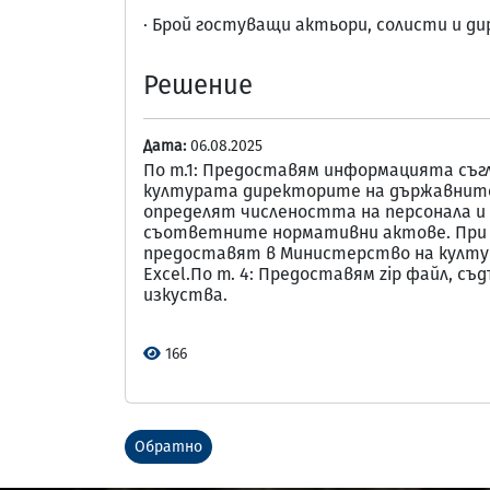
· Брой гостуващи актьори, солисти и ди
Решение
Дата:
06.08.2025
По т.1: Предоставям информацията съгла
културата директорите на държавните
определят числеността на персонала и
съответните нормативни актове. При 
предоставят в Министерство на култу
Excel.По т. 4: Предоставям zip файл, с
изкуства.
166
Обратно