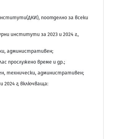
институти(ДКИ), поотделно за всеки
ни институти за 2023 и 2024 г.,
ски, административен;
лас прослужено време и др.;
ен, технически, административен;
 2024 г, включваща: