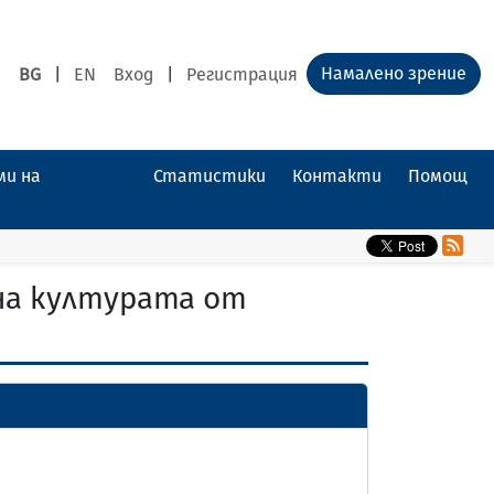
Намалено зрение
BG
|
EN
Вход
|
Регистрация
ми на
Статистики
Контакти
Помощ
на културата от