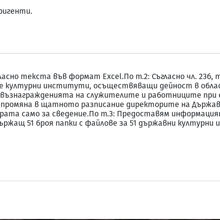
ригенти.
сно текста във формат Excel.По т.2: Съгласно чл. 23б, т
 културни институти, осъществяващи дейност в обла
 възнагражденията на служителите и работниците при с
промяна в щатното разписание директорите на Държав
рата само за сведение.По т.3: Предоставям информаци
ъдържащ 51 броя папки с файлове за 51 държавни култур