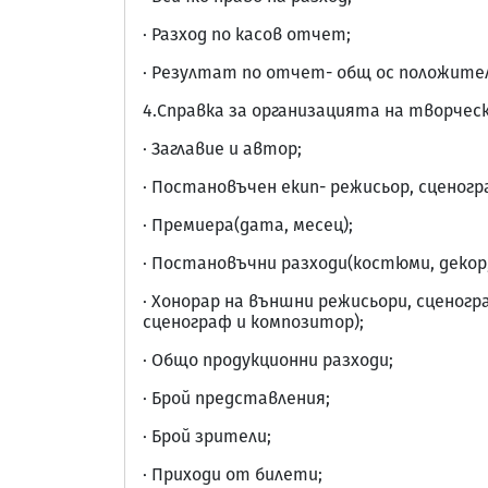
· Разход по касов отчет;
· Резултат по отчет- общ ос положите
4.Справка за организацията на творческ
· Заглавие и автор;
· Постановъчен екип- режисьор, сценогр
· Премиера(дата, месец);
· Постановъчни разходи(костюми, декор,
· Хонорар на външни режисьори, сценогр
сценограф и композитор);
· Общо продукционни разходи;
· Брой представления;
· Брой зрители;
· Приходи от билети;