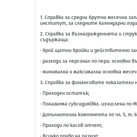
1. Справка за средна брутна месечна з
институт, за следните календарни години
2. Справка за възнагражденията и струк
съдържаща:
· брой щатни бройки и действително за
· разходи за персонал по пера: основни 
· минимална и максимална основна месе
3. Справка за финансовите показатели н
· Преходен остатък;
· Полагаема субсидия(вкл. изчислена по Ме
· Допълнителна компонента по чл. 5, т.
· Приходи по касов отчет;
· Всичко право на разход;