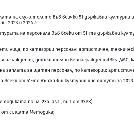
аплата на служителите във всички 51 държавни културни 
: 2023 и 2024 г.
турата на персонала във всеки от 51-те държавни култур
ети лица, по категории персонал: артистичен, техниче
възнаграждения, допълнителни възнаграждения(вкл. ДМС, к
чна заплата за щатен персонал, по категории: артистич
а всеки от 51-те Държавни културни институти за 2023 и
тодиката по чл. 23а, ал.1 , т. 1 от ЗЗРК);
 6 от същата Методика;