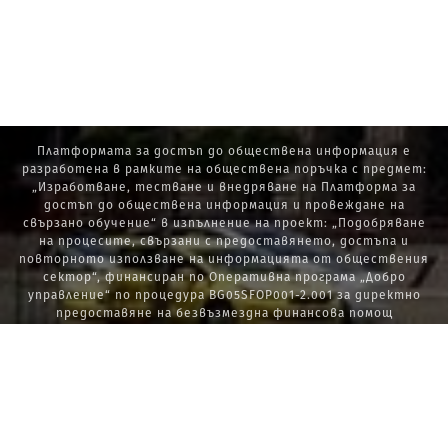
Платформата за достъп до обществена информация е
разработена в рамките на обществена поръчка с предмет:
„Изработване, тестване и внедряване на Платформа за
достъп до обществена информация и провеждане на
свързано обучение“ в изпълнение на проект: „Подобряване
на процесите, свързани с предоставянето, достъпа и
повторното използване на информацията от обществения
сектор“, финансиран по Оперативна програма „Добро
управление“ по процедура BG05SFOP001-2.001 за директно
предоставяне на безвъзмездна финансова помощ
„Стратегически проекти в изпълнение на Стратегията за
развитие на държавната администрация 2014 – 2020 г., ПОС,
ПИК и НАТУРА 2000“.