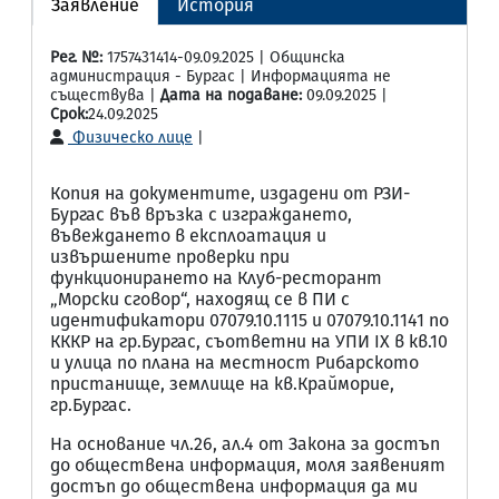
Заявление
История
Рег. №:
1757431414-09.09.2025 | Общинска
администрация - Бургас | Информацията не
съществува |
Дата на подаване:
09.09.2025 |
Срок:
24.09.2025
Физическо лице
|
Копия на документите, издадени от РЗИ-
Бургас във връзка с изграждането,
въвеждането в експлоатация и
извършените проверки при
функционирането на Клуб-ресторант
„Морски сговор“, находящ се в ПИ с
идентификатори 07079.10.1115 и 07079.10.1141 по
КККР на гр.Бургас, съответни на УПИ IX в кв.10
и улица по плана на местност Рибарското
пристанище, землище на кв.Крайморие,
гр.Бургас.
На основание чл.26, ал.4 от Закона за достъп
до обществена информация, моля заявеният
достъп до обществена информация да ми