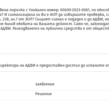
на поръчка с Уникален номер: 00609-2023-0061, по обособ
а? И сигнализирала ли Ви е АОП да извършите проверка, с
 238, ал.7 от ЗОП? Същият сигнал е подаден и до АДФИ, н
 не билив обхвата на Вашата дейност. Само че, законода
 до АДФИ. Разходването на публични средства е от общест
 на директора на АДФИ е предоставен достъп до исканите 
заявление
Решение