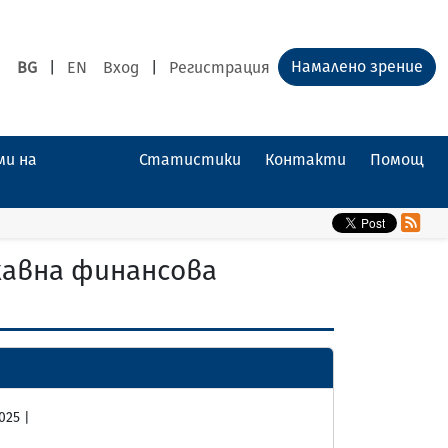
Намалено зрение
BG
|
EN
Вход
|
Регистрация
ми на
Статистики
Контакти
Помощ
жавна финансова
025 |