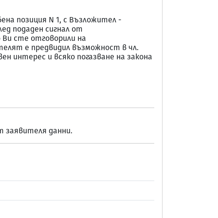
ена позиция N 1, с Възложител -
лед подаден сигнал от
о Ви сте отговорили на
телят е предвидил възможност в чл.
вен интерес и всяко погазване на закона
от заявителя данни.