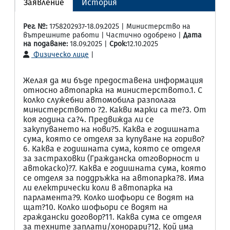
Заявление
История
Рег. №:
1758202937-18.09.2025 | Министерство на
вътрешните работи | Частично одобрено |
Дата
на подаване:
18.09.2025 |
Срок:
12.10.2025
Физическо лице
|
Желая да ми бъде предоставена информация
относно автопарка на министерството.1. С
колко служебни автомобила разполага
министерството ?2. Какви марки са те?3. От
коя година са?4. Предвижда ли се
закупуването на нови?5. Каква е годишната
сума, която се отделя за купуване на гориво?
6. Каква е годишната сума, която се отделя
за застраховки (Гражданска отговорност и
автокаско)?7. Каква е годишната сума, която
се отделя за поддръжка на автопарка?8. Има
ли електрически коли в автопарка на
парламента?9. Колко шофьори се водят на
щат?10. Колко шофьори се водят на
граждански договор?11. Каква сума се отделя
за техните заплати/хонорари?12. Кой има