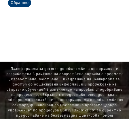
Обратно
Платформата за достъп до обществена информация е
разработена в рамките на обществена поръчка с предмет:
„Изработване, тестване и внедряване на Платформа за
достъп до обществена информация и провеждане на
свързано обучение“ в изпълнение на проект: „Подобряване
на процесите, свързани с предоставянето, достъпа и
повторното използване на информацията от обществения
сектор“, финансиран по Оперативна програма „Добро
управление“ по процедура BG05SFOP001-2.001 за директно
предоставяне на безвъзмездна финансова помощ
„Стратегически проекти в изпълнение на Стратегията за
развитие на държавната администрация 2014 – 2020 г., ПОС,