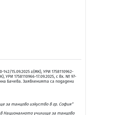
142/15.09.2025 г.(МК), УРИ 1758110962-
МК), УРИ 1758110966-17.09.2025, с вх. № 97-
от Анна Бачева. Заявленията са подадени
ще за танцово изкуство в гр. София“
ан в Националното училище за танцово