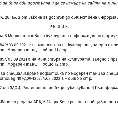
ло да бъде общодостъпна и да се намира на сайта на ми
л. 28, ал. 2 от Закона за достъп до обществена информац
Р Е Ш И Х:
та в Министерство на културата информация по формул
9/03.09.2021 г. на министъра на културата, заедно с п
ст „Модерен танц“ – общо 11 стр.
7/03.09.2021 г. на министъра на културата, заедно с пр
ст „Модерен танц“ – общо 12 стр.
 за специализирана подготовка по модерен танц за спец
аповед № РД09-126/24.02.2022 г. – общо 5 стр.
27, ал. 2 от ЗДОИ, Решението ще бъде публикувано в Платф
ане по реда на АПК, в 14-дневен срок от съобщаването 