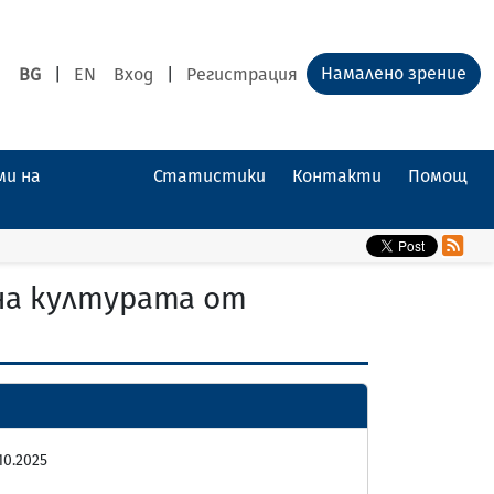
Намалено зрение
BG
|
EN
Вход
|
Регистрация
ми на
Статистики
Контакти
Помощ
на културата от
10.2025