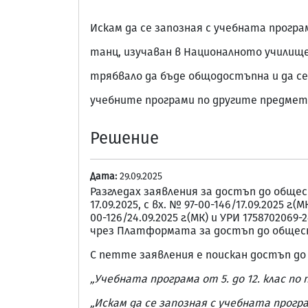
Искам да се запозная с учебната програм
танц, изучаван в Националното училище 
трябвало да бъде общодостъпна и да с
учебните програми по другите предмет
Решение
Дата:
29.09.2025
Разгледах заявления за достъп до обществе
17.09.2025, с вх. № 97-00-146/17.09.2025 г.(М
00-126/24.09.2025 г.(МК) и УРИ 1758702069
чрез Платформата за достъп до общес
С петте заявления е поискан достъп д
„Учебната програма от 5. до 12. клас п
„Искам да се запозная с учебната прогр