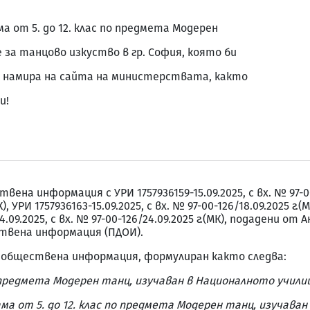
а от 5. до 12. клас по предмета Модерен
за танцово изкуство в гр. София, която би
е намира на сайта на министерствата, както
и!
на информация с УРИ 1757936159-15.09.2025, с вх. № 97-00-
К), УРИ 1757936163-15.09.2025, с вх. № 97-00-126/18.09.2025 г.(
-24.09.2025, с вх. № 97-00-126/24.09.2025 г.(МК), подадени 
твена информация (ПДОИ).
о обществена информация, формулиран както следва:
о предмета Модерен танц, изучаван в Националното учили
ама от 5. до 12. клас по предмета Модерен танц, изучав