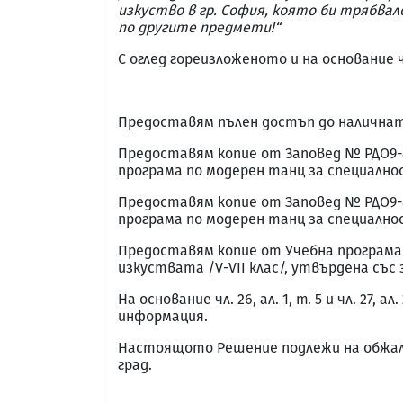
изкуство в гр. София, която би трябва
по другите предмети!“
С оглед гореизложеното и на основание ч
Предоставям пълен достъп до налична
Предоставям копие от Заповед № РДО9-84
програма по модерен танц за специално
Предоставям копие от Заповед № РДО9-85
програма по модерен танц за специално
Предоставям копие от Учебна програма
изкуствата /V-VII клас/, утвърдена със з
На основание чл. 26, ал. 1, т. 5 и чл. 
информация.
Настоящото Решение подлежи на обжалв
град.