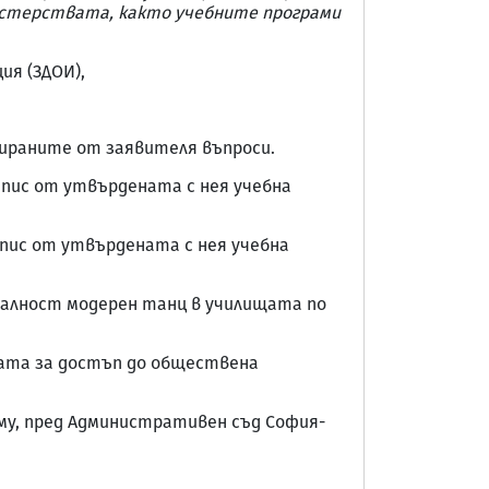
нистерствата, както учебните програми
ия (ЗДОИ),
ираните от заявителя въпроси.
репис от утвърдената с нея учебна
епис от утвърдената с нея учебна
иалност модерен танц в училищата по
ормата за достъп до обществена
му, пред Административен съд София-