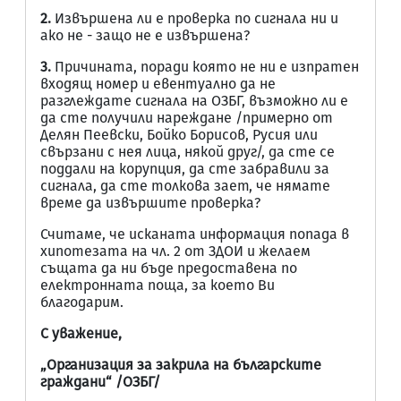
2.
Извършена ли е проверка по сигнала ни и
ако не - защо не е извършена?
3.
Причината, поради която не ни е изпратен
входящ номер и евентуално да не
разглеждате сигнала на ОЗБГ, възможно ли е
да сте получили нареждане /примерно от
Делян Пеевски, Бойко Борисов, Русия или
свързани с нея лица, някой друг/, да сте се
поддали на корупция, да сте забравили за
сигнала, да сте толкова зает, че нямате
време да извършите проверка?
Считаме, че исканата информация попада в
хипотезата на чл. 2 от ЗДОИ и желаем
същата да ни бъде предоставена по
електронната поща, за което Ви
благодарим.
С уважение,
„Организация за закрила на българските
граждани“ /ОЗБГ/