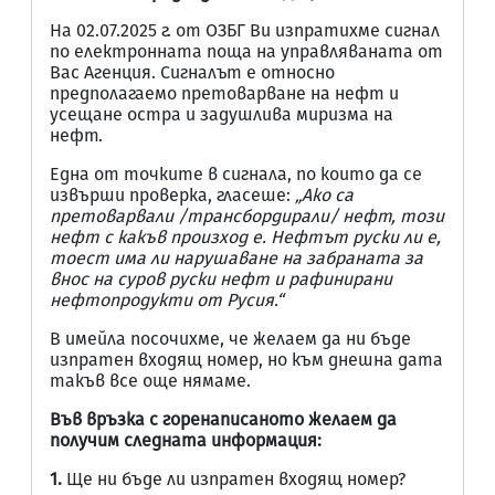
На 02.07.2025 г. от ОЗБГ Ви изпратихме сигнал
по електронната поща на управляваната от
Вас Агенция. Сигналът е относно
предполагаемо претоварване на нефт и
усещане остра и задушлива миризма на
нефт.
Една от точките в сигнала, по които да се
извърши проверка, гласеше:
„Ако са
претоварвали /трансбордирали/ нефт, този
нефт с какъв произход е. Нефтът руски ли е,
тоест има ли нарушаване на забраната за
внос на суров руски нефт и рафинирани
нефтопродукти от Русия.“
В имейла посочихме, че желаем да ни бъде
изпратен входящ номер, но към днешна дата
такъв все още нямаме.
Във връзка с горенаписаното желаем да
получим следната информация:
1.
Ще ни бъде ли изпратен входящ номер?