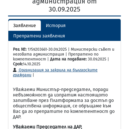
администрация от
30.09.2025
Заявление
История
Препратени заявления
Рег. №:
1759203661-30.09.2025 | Министерски съвет и
неговата администрация | Препратено по
компетентност |
Дата на подаване:
30.09.2025 |
Срок:
14.10.2025
Организация за закрила на българските
граждани
|
Уважаеми Министър-председател, поради
невъзможност да изпратим настоящото
запитване през Платформата за достъп до
обществена информация, се обръщаме към
Вас да го препратите по компетентност до
ДАР.
Уважаеми Председател на ДАР,