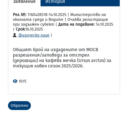
Заявление
История
Рег. №:
1760428578-14.10.2025 | Министерство на
околната среда и водите | Очаква регистрация
при задължен субект |
Дата на подаване:
14.10.2025
|
Срок:
16.10.2025
Физическо лице
|
Общият брой на издадените от МОСВ
разрешения/заповеди за отстрел
(дерогации) на кафява мечка (Ursus arctos) за
текущия ловен сезон 2025/2026.
1075
Обратно