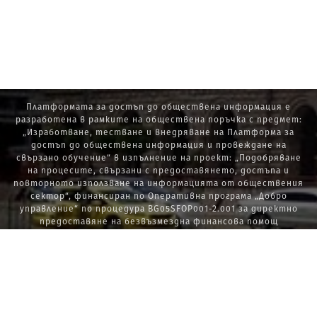
Платформата за достъп до обществена информация е
разработена в рамките на обществена поръчка с предмет:
„Изработване, тестване и внедряване на Платформа за
достъп до обществена информация и провеждане на
свързано обучение“ в изпълнение на проект: „Подобряване
на процесите, свързани с предоставянето, достъпа и
повторното използване на информацията от обществения
сектор“, финансиран по Оперативна програма „Добро
управление“ по процедура BG05SFOP001-2.001 за директно
предоставяне на безвъзмездна финансова помощ
„Стратегически проекти в изпълнение на Стратегията за
развитие на държавната администрация 2014 – 2020 г., ПОС,
ПИК и НАТУРА 2000“.