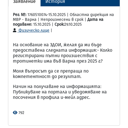
Заявление
История
Рег. №:
1760510074-15.10.2025 | Областна дирекция на
МВР - Варна | Непроизнесени в срок |
Дата на
подаване:
15.10.2025 |
Срок:
29.10.2025
Физическо лице
|
На основание на ЗДОИ, желая да ми бъде
предоставена следната информация:- Колко
регистрирани пътни произшествия с
тротинетки има във Варна през 2025 г.?
Моля въпросът да се препраща по
компетентност до резултат.
Начин на получаване на информацията:
Публикуване на портала и уведомяване на
посочения в профила и-мейл адрес.
792