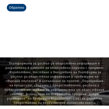
Обратно
Платформата за достъп до обществена информация е
разработена в рамките на обществена поръчка с предмет:
„Изработване, тестване и внедряване на Платформа за
достъп до обществена информация и провеждане на
свързано обучение“ в изпълнение на проект: „Подобряване
на процесите, свързани с предоставянето, достъпа и
повторното използване на информацията от обществения
сектор“, финансиран по Оперативна програма „Добро
управление“ по процедура BG05SFOP001-2.001 за директно
предоставяне на безвъзмездна финансова помощ
„Стратегически проекти в изпълнение на Стратегията за