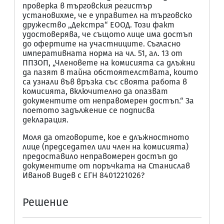
проверка в търговския регистър
установихме, че е управител на търговско
дружество „Декстра“ ЕООД. Този факт
удостоверява, че същото лице има достъп
до офертите на участниците. Съгласно
императивната норма на чл. 51, ал. 13 от
ППЗОП, „Членовете на комисията са длъжни
да пазят в тайна обстоятелствата, които
са узнали във връзка със своята работа в
комисията, включително да опазват
документите от неправомерен достъп.“ За
поетото задължение се подписва
декларация.
Моля да отговорите, кое е длъжностното
лице (председател или член на комисията)
предоставило неправомерен достъп до
документите от поръчката на Станислав
Иванов Видев с ЕГН 8401221026?
Решение