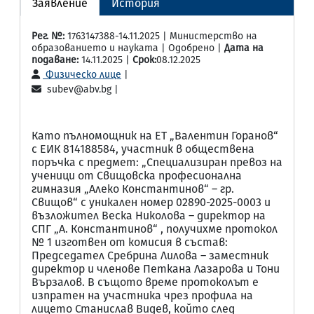
Заявление
История
Рег. №:
1763147388-14.11.2025 | Министерство на
образованието и науката | Одобрено |
Дата на
подаване:
14.11.2025 |
Срок:
08.12.2025
Физическо лице
|
subev@abv.bg |
Като пълномощник на ЕТ „Валентин Горанов“
с ЕИК 814188584, участник в обществена
поръчка с предмет: „Специализиран превоз на
ученици от Свищовска професионална
гимназия „Алеко Константинов“ – гр.
Свищов“ с уникален номер 02890-2025-0003 и
възложител Веска Николова – директор на
СПГ „А. Константинов“ , получихме протокол
№ 1 изготвен от комисия в състав:
Председател Сребрина Лилова – заместник
директор и членове Петкана Лазарова и Тони
Вързалов. В същото време протоколът е
изпратен на участника чрез профила на
лицето Станислав Видев, който след