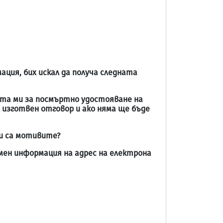
мация, бих искал да получа следната
ивата ми за посмъртно удостояване на
ли изготвен отговор и ако няма ще бъде
ви са мотивите?
мен информация на адрес на електрона