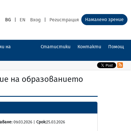
Намалено зрение
BG
|
EN
Вход
|
Регистрация
ми на
Статистики
Контакти
Помощ
ние на образованието
аване:
09.03.2026 |
Срок:
25.03.2026