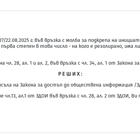
9727/22.08.2025 г. във връзка с молба за подкрепа на ини
 първа степен в това число - на кого е резолирано, има 
 чл. 28, ал. 1 и ал. 2, във връзка с чл. 34, ал. 1 от Зако
Р Е Ш И Х :
съла на Закона за достъп до обществена информация /З
 чл.13, ал.1 от ЗДОИ във връзка с чл. 28, ал. 2 от ЗДОИ, 