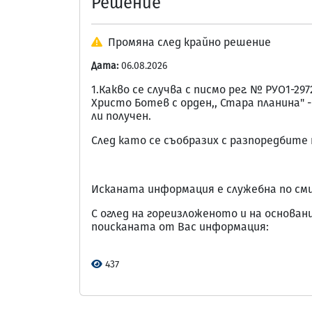
Решение
Промяна след крайно решение
Дата:
06.08.2026
1.Какво се случва с писмо рег. № РУО1-2
Христо Ботев с орден,, Стара планина" -
ли получен.
След като се съобразих с разпоредбите на
Исканата информация е служебна по сми
С оглед на гореизложеното и на основание
поисканата от Вас информация:
437