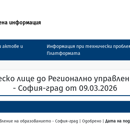
ена информация
 актове и
Информация при технически пробле
Платформата
ско лице до Регионално управле
- София-град от 09.03.2026
равление на образованието - София-град | Одобрено |
Дата на под