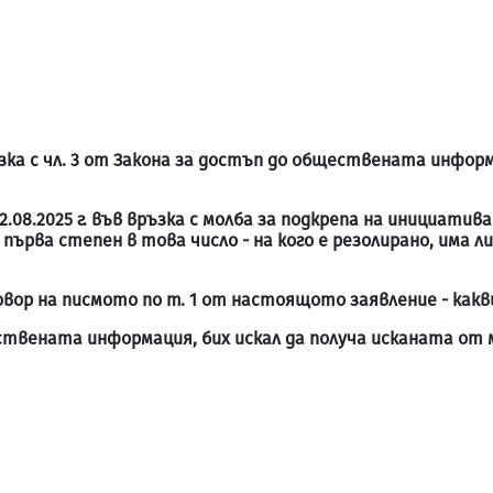
 връзка с чл. 3 от Закона за достъп до обществената инфор
/22.08.2025 г. във връзка с молба за подкрепа на инициат
 първа степен в това число - на кого е резолирано, има 
тговор на писмото по т. 1 от настоящото заявление - как
ствената информация, бих искал да получа исканата от 