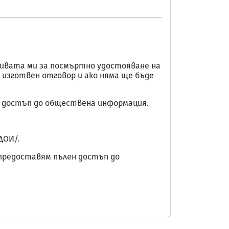
циативата ми за посмъртно удостояване на
ли изготвен отговор и ако няма ще бъде
на за достъп до обществена информация.
ДОИ/.
Ви предоставям пълен достъп до