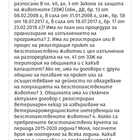
разписани в чл. 40, ал. 3 от Закона за защита
на животните (ЗЗЖ) (обн., ДВ, бр. 13 от
08.02.2008 г., в сила от 31.01.2008 г., изм., бр. 58
от 18.07.2017 г., в сила от 18.07.2017 г., бр. 17 от
23.02.2018 г.)? Има ли план или процедура за
организиране на изпълнението на
програмата? 2. Има ли регистриран или в
процес на регистрация приют за
безстопанствени животни с цел изпълнение
на разпоредбата на чл. 41 от ЗЗЖ на
територия на общината и с какъв
капацитет? Ако не, има ли договори с други
общини за ползване на приют или за
осъществяване на дейности по овладяване
на популацията на безстопанствените
животни? 3. Общината има ли сключен
актуален договор с регистриран
ветеринарен лекар за извършване на
ветеринаромедицинските интервенции на
безстопанствените животни? 4. Колко са
преброените безстопанствени кучета за
периода 2015-2020 година? Моля, посочете
броя им поотделно за всяка година. Какъв