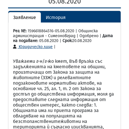
05.08.2020
Заявление
История
Рег. №:
1596618864516-05.08.2020 | Общинска
администрация - Симеоновград | Одобрено |
Дата
на подаване:
05.08.2020 |
Срок:
20.08.2020
Юридическо лице
|
Уважаеми г-н/г-жо кмет, Във връзка със
задълженията на кметовете на общини,
произтичащи от Закона за защита на
животните (ЗЗЖ) и релевантните
подзаконовите нормативни актове, на
основание чл. 25, ал. 1, т. 2 от Закона за
достъп до обществена информация, моля да
предоставите следната информация от
обществен интерес, както следва: 1.
Общината има ли приета програма за
овладяване на популацията на
безстопанственитеживотни на
територията й съгласно изискванията,