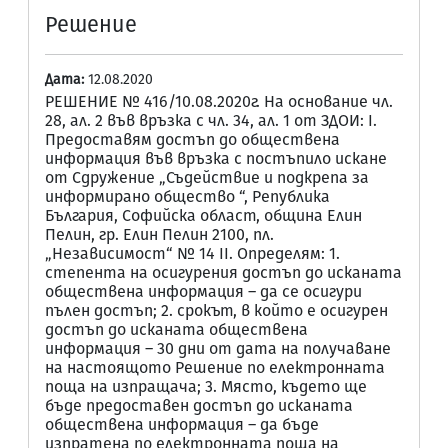
Решение
Дата:
12.08.2020
РЕШЕНИЕ № 416/10.08.2020г. На основание чл.
28, ал. 2 във връзка с чл. 34, ал. 1 от ЗДОИ: I.
Предоставям достъп до обществена
информация във връзка с постъпило искане
от Сдружение „Съдействие и подкрепа за
информирано общество “, Република
България, Софийска област, община Елин
Пелин, гр. Елин Пелин 2100, пл.
„Независимост“ № 14 II. Определям: 1.
степента на осигурения достъп до исканата
обществена информация – да се осигури
пълен достъп; 2. срокът, в който е осигурен
достъп до исканата обществена
информация – 30 дни от дата на получаване
на настоящото Решение по електронната
поща на изпращача; 3. Място, където ще
бъде предоставен достъп до исканата
обществена информация – да бъде
изпратена по електронната поща на