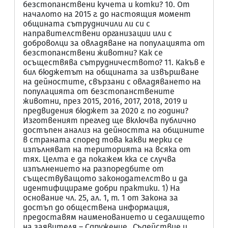
безстопанствени кучета и котки? 10. От
началото на 2015 г. до настоящия момент
общината сътрудничили ли си с
направителствени организации или с
доброволци за овладяване на популацията от
безстопанствени животни? Как се
осъществява сътрудничеството? 11. Какъв е
бил бюджетът на общината за извършване
на дейностите, свързани с овладяването на
популацията от безстопанствените
животни, през 2015, 2016, 2017, 2018, 2019 и
предвидения бюджет за 2020 г. по години?
Изготвеният преглед ще включва публично
достъпен анализ на дейността на общините
в страната според това какви мерки се
изпълняват на територията на всяка от
тях. Целта е да покажем кка се случва
изпълнението на разпоредбите от
съществуващото законодателство и да
идентифицираме добри практики. 1) На
основание чл. 25, ал. 1, т. 1 от Закона за
достъп до обществена информация,
предоставям наименованието и седалището
на заявителя – Сдружение „Съдействие и