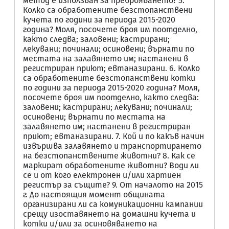
метод е използван за преброяването? 5.
Колко са обработените безстопанствени
кучета по години за периода 2015-2020
година? Моля, посочете броя им поотделно,
както следва; заловени; кастрирани;
лекувани; починали; осиновени; върнати по
местата на залавянето им; настанени в
регистриран приют; евтаназирани. 6. Колко
са обработените безстопанствени котки
по години за периода 2015-2020 година? Моля,
посочете броя им поотделно, както следва:
заловени; кастрирани; лекувани; починали;
осиновени; върнати по местата на
залавянето им; настанени в регистриран
приют; евтаназирани. 7. Кой и по какъв начин
извършва залавянето и транспортирането
на безстопанствените животни? 8. Как се
маркират обработените животни? Води ли
се и от кого електронен и/или хартиен
регистър за същите? 9. От началото на 2015
г. До настоящия момент общината
организирани ли са комуникационни кампании
срещу изоставянето на домашни кучета и
котки и/или за осиновяването на