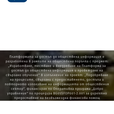
Платформата за достъп до обществена информация е
разработена в рамките на обществена поръчка с предмет:
„Изработване, тестване и внедряване на Платформа за
достъп до обществена информация и провеждане на
свързано обучение“ в изпълнение на проект: „Подобряване
на процесите, свързани с предоставянето, достъпа и
повторното използване на информацията от обществения
сектор“, финансиран по Оперативна програма „Добро
управление“ по процедура BG05SFOP001-2.001 за директно
предоставяне на безвъзмездна финансова помощ
„Стратегически проекти в изпълнение на Стратегията за
развитие на държавната администрация 2014 – 2020 г., ПОС,
ПИК и НАТУРА 2000“.