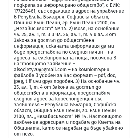
подкрепа за информирано общество“, с ЕИК:
177226461, със седалище и адрес на управление
в Република България, Софийска област,
Община Елин Пелин, гр. Елин Пелин 2100, пл.
„Независимост“ № 14. 2) Моля, на основание
чл. 25, ал. 1, т. 3 и чл. 26, ал. 1, т. 4 и ал. 3 от
Закона за достъп до обществена
информация, исканата информация да ми
бъде предоставена по следния начин – на
адреса на електронната поща, посоченa в
настоящото заявление –
aisociety20@gmail.com – на компютърни
файлове в удобен за Вас формат – pdf, doc,
jpeg, tiff или друг подобен. 3) На основание чл.
25, ал. 1, т. 4 от Закона за достъп до
обществена информация, предоставям
следния адрес за кореспонденция със
заявителя – Република България, Софийска
област, Община Елин Пелин, гр. Елин Пелин
2100, пл. „Независимост“ № 14. Настоящото
заявление адресирам и подавам до Кмета на
Общината, като се надявам да бъде уважено
от него.