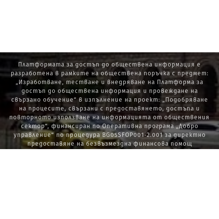
Платформата за достъп до обществена информация е
разработена в рамките на обществена поръчка с предмет:
„Изработване, тестване и внедряване на Платформа за
достъп до обществена информация и провеждане на
свързано обучение“ в изпълнение на проект: „Подобряване
на процесите, свързани с предоставянето, достъпа и
повторното използване на информацията от обществения
сектор“, финансиран по Оперативна програма „Добро
управление“ по процедура BG05SFOP001-2.001 за директно
предоставяне на безвъзмездна финансова помощ
„Стратегически проекти в изпълнение на Стратегията за
развитие на държавната администрация 2014 – 2020 г., ПОС,
ПИК и НАТУРА 2000“.