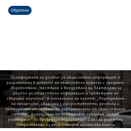
Обратно
Платформата за достъп до обществена информация е
разработена в рамките на обществена поръчка с предмет:
„Изработване, тестване и внедряване на Платформа за
достъп до обществена информация и провеждане на
свързано обучение“ в изпълнение на проект: „Подобряване
на процесите, свързани с предоставянето, достъпа и
повторното използване на информацията от обществения
сектор“, финансиран по Оперативна програма „Добро
управление“ по процедура BG05SFOP001-2.001 за директно
предоставяне на безвъзмездна финансова помощ
„Стратегически проекти в изпълнение на Стратегията за