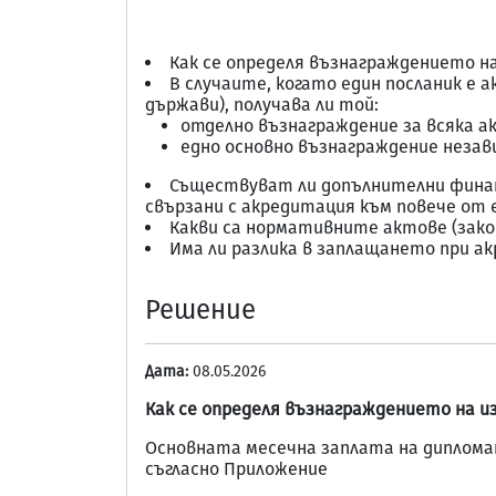
Как се определя възнаграждението на
В случаите, когато един посланик е 
държави), получава ли той:
отделно възнаграждение за всяка а
едно основно възнаграждение незав
Съществуват ли допълнителни финанс
свързани с акредитация към повече от 
Какви са нормативните актове (зако
Има ли разлика в заплащането при а
Решение
Дата:
08.05.2026
Как се определя възнаграждението на и
Основната месечна заплата на диплом
съгласно Приложение