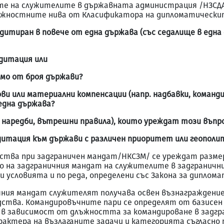
ите на служителите в държавната администрация /НЗСДА
лъжностните нива от Класификатора на дипломатическит
едитиран в повече от една държава (със седалище в една
едитация или
имо от броя държави?
и или материални компенсации (напр. надбавки, команди
една държава?
 наредби, вътрешни правила), които уреждат този въпр
дитация към държави с различен приоритет или геополи
ства при задграничен мандат/НКСЗМ/ се уреждат размер
 на задграничния мандат на служителите в задграничн
и условията и по реда, определени със Закона за диплом
чния мандат служителят получава освен възнаграждение
дства. Командировъчните пари се определят от базисе
 в зависимост от длъжността за командироване в задг
рактера на възлаганите задачи и категорията съгласно