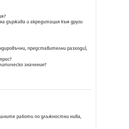
ия?
дна държава и акредитация към други
ндировъчни, представителни разходи),
прос?
литическо значение?
ншните работи по длъжностни нива,