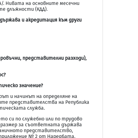
/. Нивата на основните месечни
е длъжности (КДД).
 държава и акредитация към други
ровъчни, представителни разходи),
ос?
тическо значение?
ът и начинът на определяне на
ите представителства на Република
атическата служба.
то си по служебно или по трудово
н размер за съответната държава
раничното представителство,
 приложение № 2 от Наредбата.