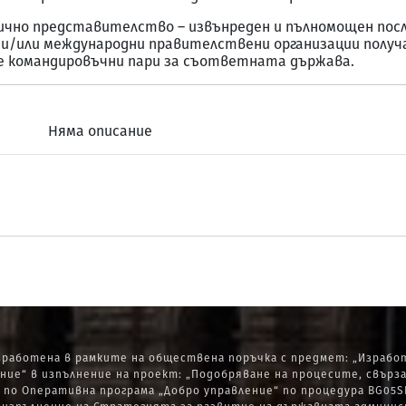
ично представителство – извънреден и пълномощен посл
и и/или международни правителствени организации получ
те командировъчни пари за съответната държава.
Няма описание
работена в рамките на обществена поръчка с предмет: „Изработ
ние“ в изпълнение на проект: „Подобряване на процесите, свърз
по Оперативна програма „Добро управление“ по процедура BG05SF