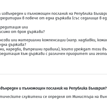
 извънреден и пълномощен посланик на Република Българ
акредитиран в повече от една държава (със седалище в е
кредитация или
исимо от броя държави?
ови или материални компенсации (напр. надбавки, кома
една държава?
ни, наредби, вътрешни правила), които уреждат този въ
кредитация към държави с различен приоритет или геопо
звънреден и пълномощен посланик на Република България?
атическите служители се определя от Министъра на въ