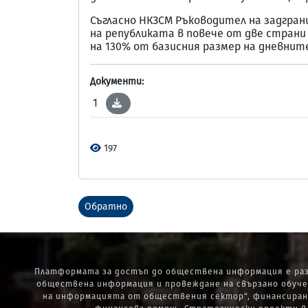
Съгласно НКЗСМ Ръководител на задгран
на републиката в повече от две стран
на 130% от базисния размер на дневни
Документи:
1
197
Обратно
Платформата за достъп до обществена информация е раз
обществена информация и провеждане на свързано обуче
на информацията от обществения сектор“, финансиран 