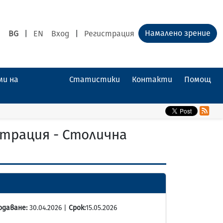
Намалено зрение
BG
|
EN
Вход
|
Регистрация
ми на
Статистики
Контакти
Помощ
страция - Столична
одаване:
30.04.2026 |
Срок:
15.05.2026