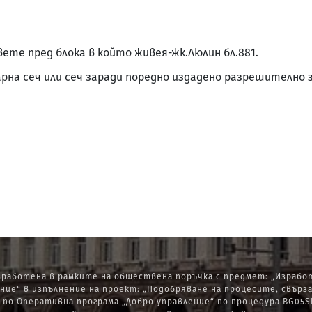
ете пред блока в който живея-жк.Люлин бл.881.
арна сеч или сеч заради поредно издадено разрешително 
работена в рамките на обществена поръчка с предмет: „Изработ
ние“ в изпълнение на проект: „Подобряване на процесите, свърз
по Оперативна програма „Добро управление“ по процедура BG05SF