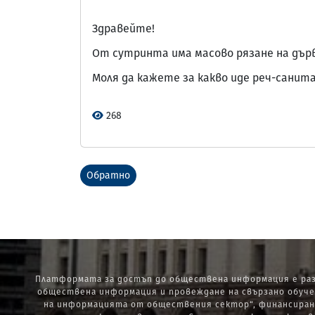
Здравейте!
От сутринта има масово рязане на дърв
Моля да кажете за какво иде реч-санит
268
Обратно
Платформата за достъп до обществена информация е раз
обществена информация и провеждане на свързано обуче
на информацията от обществения сектор“, финансиран 