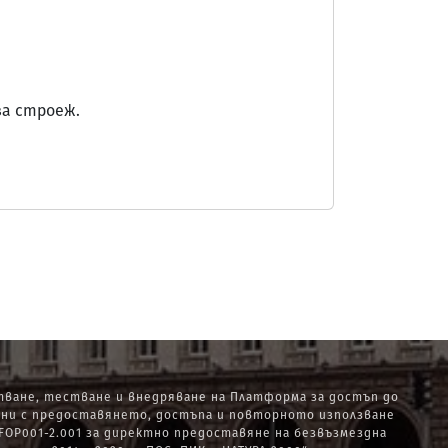
за строеж.
ване, тестване и внедряване на Платформа за достъп до
ани с предоставянето, достъпа и повторното използване
OP001-2.001 за директно предоставяне на безвъзмездна