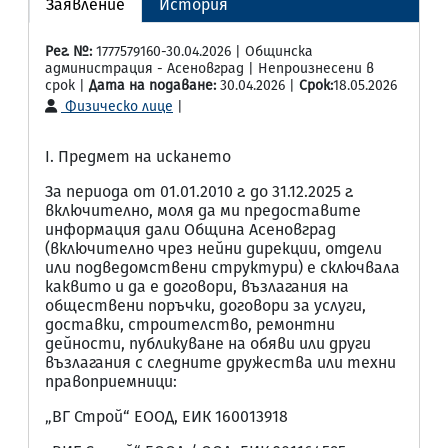
Заявление
История
Рег. №:
1777579160-30.04.2026 | Общинска
администрация - Асеновград | Непроизнесени в
срок |
Дата на подаване:
30.04.2026 |
Срок:
18.05.2026
Физическо лице
|
I. Предмет на искането
За периода от 01.01.2010 г. до 31.12.2025 г.
включително, моля да ми предоставите
информация дали Община Асеновград
(включително чрез нейни дирекции, отдели
или подведомствени структури) е сключвала
каквито и да е договори, възлагания на
обществени поръчки, договори за услуги,
доставки, строителство, ремонтни
дейности, публикуване на обяви или други
възлагания с следните дружества или техни
правоприемници:
„ВГ Строй“ ЕООД, ЕИК 160013918