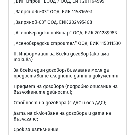
„ВИГ Строй“ ЕООД / ООД, ЕИК 201164595
„Запрянови-03“ ООД, ЕИК 115816551
„Запрянов-03“ ООД, ЕИК 202495468
„Асеновградски новинар“ ООД, ЕИК 201289983
„Асеновградски строител“ ООД, ЕИК 115011530
II. Информация за всеки договор (ако има
такива)
За всеки един договор/възлагане моля да
предоставите следните данни и документи:
Предмет на договора (подробно описание на
възложените дейности);
Стойност на договора (с ДДС и без ДДС);
Дата на сключване на договора и дата на
възлагане;
Срок за изпълнение;