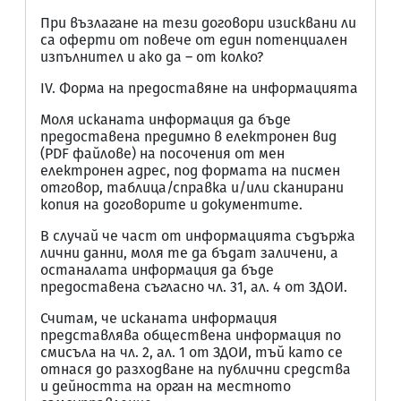
При възлагане на тези договори изисквани ли
са оферти от повече от един потенциален
изпълнител и ако да – от колко?
IV. Форма на предоставяне на информацията
Моля исканата информация да бъде
предоставена предимно в електронен вид
(PDF файлове) на посочения от мен
електронен адрес, под формата на писмен
отговор, таблица/справка и/или сканирани
копия на договорите и документите.
В случай че част от информацията съдържа
лични данни, моля те да бъдат заличени, а
останалата информация да бъде
предоставена съгласно чл. 31, ал. 4 от ЗДОИ.
Считам, че исканата информация
представлява обществена информация по
смисъла на чл. 2, ал. 1 от ЗДОИ, тъй като се
отнася до разходване на публични средства
и дейността на орган на местното