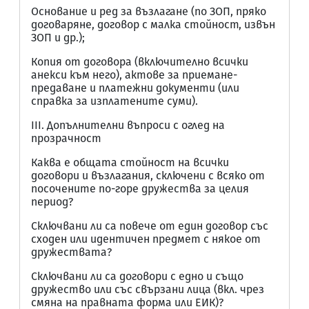
Основание и ред за възлагане (по ЗОП, пряко
договаряне, договор с малка стойност, извън
ЗОП и др.);
Копия от договора (включително всички
анекси към него), актове за приемане-
предаване и платежни документи (или
справка за изплатените суми).
III. Допълнителни въпроси с оглед на
прозрачност
Каква е общата стойност на всички
договори и възлагания, сключени с всяко от
посочените по-горе дружества за целия
период?
Сключвани ли са повече от един договор със
сходен или идентичен предмет с някое от
дружествата?
Сключвани ли са договори с едно и също
дружество или със свързани лица (вкл. чрез
смяна на правната форма или ЕИК)?