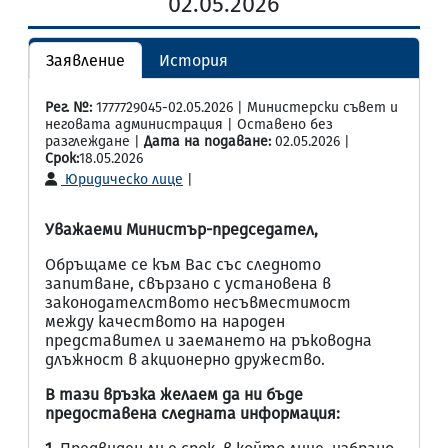
02.05.2026
Заявление
История
Рег. №:
1777729045-02.05.2026 | Министерски съвет и
неговата администрация | Оставено без
разглеждане |
Дата на подаване:
02.05.2026 |
Срок:
18.05.2026
Юридическо лице
|
Уважаеми Министър-председател,
Обръщаме се към Вас със следното
запитване, свързано с установена в
законодателството несъвместимост
между качеството на народен
представител и заемането на ръководна
длъжност в акционерно дружество.
В тази връзка желаем да ни бъде
предоставена следната информация: