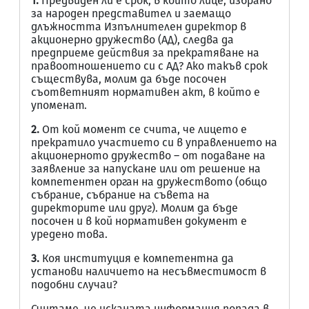
1.
Предвиден ли е срок, в който лице, избрано
за народен представител и заемащо
длъжността Изпълнителен директор в
акционерно дружество (АД), следва да
предприеме действия за прекратяване на
правоотношението си с АД? Ако такъв срок
съществува, молим да бъде посочен
съответният нормативен акт, в който е
упоменат.
2.
От кой момент се счита, че лицето е
прекратило участието си в управлението на
акционерното дружество – от подаване на
заявление за напускане или от решение на
компетентен орган на дружеството (общо
събрание, събрание на съвета на
директорите или друг). Молим да бъде
посочен и в кой нормативен документ е
уредено това.
3.
Коя институция е компетентна да
установи наличието на несъвместимост в
подобни случаи?
Считаме, че исканата информация попада в