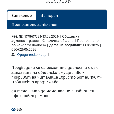
13.05.2026
Заявление
История
Препратени заявления
Рег. №:
1778677381-13.05.2026 | Общинска
администрация - Столична община | Препратено
по компетентност |
Дата на подаване:
13.05.2026 |
Срок:
29.05.2026
Юридическо лице
|
Предвидени ли са ремонтни дейности с цел
запазване на общинско имущество -
покривът на читалище „Христо Ботев 1907“-
Нови Искър продължава
да тече, като до момента не е извършен
ефективен ремонт.
265