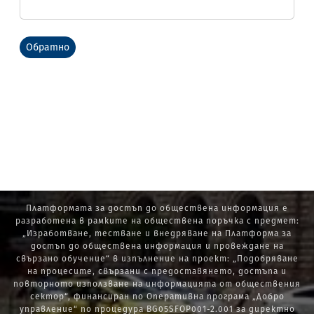
Обратно
Платформата за достъп до обществена информация е
разработена в рамките на обществена поръчка с предмет:
„Изработване, тестване и внедряване на Платформа за
достъп до обществена информация и провеждане на
свързано обучение“ в изпълнение на проект: „Подобряване
на процесите, свързани с предоставянето, достъпа и
повторното използване на информацията от обществения
сектор“, финансиран по Оперативна програма „Добро
управление“ по процедура BG05SFOP001-2.001 за директно