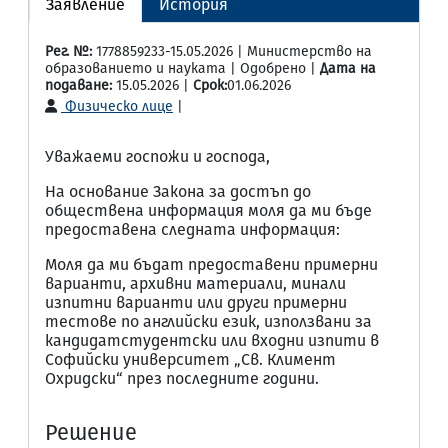
Заявление
История
Рег. №:
1778859233-15.05.2026 | Министерство на
образованието и науката | Одобрено |
Дата на
подаване:
15.05.2026 |
Срок:
01.06.2026
Физическо лице
|
Уважаеми госпожи и господа,
На основание Закона за достъп до
обществена информация моля да ми бъде
предоставена следната информация:
Моля да ми бъдат предоставени примерни
варианти, архивни материали, минали
изпитни варианти или други примерни
тестове по английски език, използвани за
кандидатстудентски или входни изпити в
Софийски университет „Св. Климент
Охридски“ през последните години.
Решение