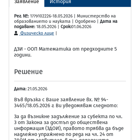
Заявление
История
Рег. №:
1779102226-18.05.2026 | Министерство на
образованието и науката | Одобрено |
Дата на
подаване:
18.05.2026 |
Срок:
01.06.2026
Физическо лице
|
ДЗИ - ООП Математика от предходните 5
години.
Решение
Дата:
21.05.2026
Във връзка с Ваше заявление вх. № 94-
3465/18.05.2026 г. Ви уведомявам следното:
За да възникне задължение за субекта по чл.
3 от Закона за достъп до обществена
информация (ЗДОИ), правото трябва да бъде
надлежно упражнено по реда на чл. 24 от