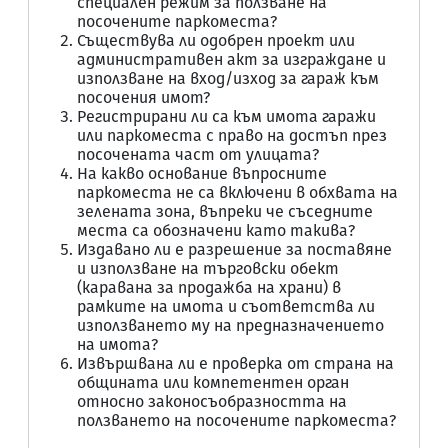
специален режим за ползване на
посочените паркоместа?
Съществува ли одобрен проект или
административен акт за изграждане и
използване на вход/изход за гараж към
посочения имот?
Регистрирани ли са към имота гаражи
или паркоместа с право на достъп през
посочената част от улицата?
На какво основание въпросните
паркоместа не са включени в обхвата на
зелената зона, въпреки че съседните
места са обозначени като такива?
Издавано ли е разрешение за поставяне
и използване на търговски обект
(каравана за продажба на храни) в
рамките на имота и съответства ли
използването му на предназначението
на имота?
Извършвана ли е проверка от страна на
общината или компетентен орган
относно законосъобразността на
ползването на посочените паркоместа?