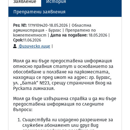
Заявление
История
Препратени заявления
Рег. №:
1779109420-18.05.2026 | Областна
администрация - Бургас | Препратено по
компетентност |
Дата на подаване:
18.05.2026 |
Срок:
11.06.2026
Физическо лице
|
Моля да ми бъде предоставена информация
относно правния статут и основанието за
обособяване и ползване на паркоместата,
находящи се пред имот на адрес: гр. Бургас,
ул. „Батак“ №23, срещу страничния вход на
Руската гимназия.
Моля да бъде извършена справка и да ми бъде
предоставена информация по следните
въпроси:
Съществува ли издадено разрешение за
служебен абонамент или друг вид