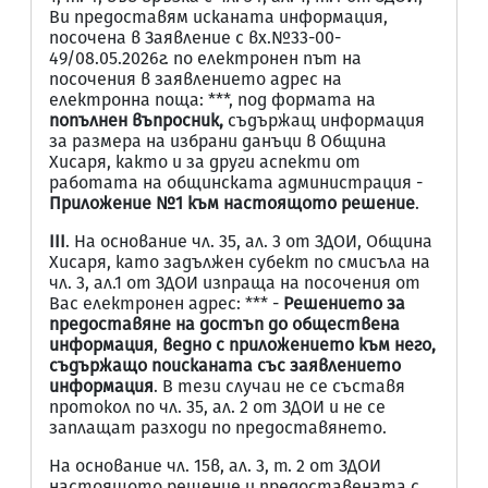
Ви предоставям исканата информация,
посочена в Заявление с вх.№33-00-
49/08.05.2026г. по електронен път на
посочения в заявлението адрес на
електронна поща: ***, под формата на
попълнен
въпросник,
съдържащ
информация
за
размера на избрани данъци в Община
Хисаря, както и за други аспекти от
работата на общинската администрация -
Приложение
№1
към настоящото решение
.
III
. На основание чл. 35, ал. 3 от ЗДОИ, Община
Хисаря, като задължен субект по смисъла на
чл. 3, ал.1 от ЗДОИ изпраща на посочения от
Вас електронен адрес: *** -
Решението за
предоставяне на достъп до обществена
информация
,
ведно с приложението към него,
съдържащо
поисканата със заявлението
информация
. В тези случаи не се съставя
протокол по чл. 35, ал. 2 от ЗДОИ и не се
заплащат разходи по предоставянето.
На основание чл. 15в, ал. 3, т. 2 от ЗДОИ
настоящото решение и предоставената с