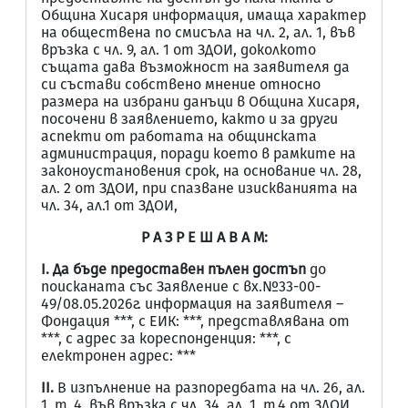
Община Хисаря информация, имаща характер
на обществена по смисъла на чл. 2, ал. 1, във
връзка с чл. 9, ал. 1 от ЗДОИ, доколкото
същата дава възможност на заявителя да
си състави собствено мнение относно
размера на избрани данъци в Община Хисаря,
посочени в заявлението, както и за други
аспекти от работата на общинската
администрация, поради което в рамките на
законоустановения срок, на основание чл. 28,
ал. 2 от ЗДОИ, при спазване изискванията на
чл. 34, ал.1 от ЗДОИ,
Р А З Р Е Ш А В А М:
I.
Д
а
бъде предоставен пълен достъп
до
поисканата със Заявление с вх.№33-00-
49/08.05.2026г. информация на заявителя –
Фондация ***, с ЕИК: ***, представлявана от
***, с адрес за кореспонденция: ***, с
електронен адрес: ***
II.
В изпълнение на разпоредбата на чл. 26, ал.
1, т. 4, във връзка с чл. 34, ал. 1, т.4 от ЗДОИ,