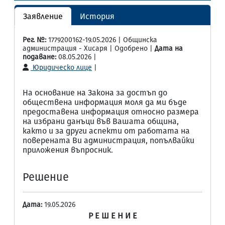
Заявление
История
Рег. №:
1779200162-19.05.2026 | Общинска
администрация - Хисаря | Одобрено |
Дата на
подаване:
08.05.2026 |
Юридическо лице
|
На основание на Закона за достъп до
обществена информация моля да ми бъде
предоставена информация относно размера
на избрани данъци във Вашата община,
както и за други аспекти от работата на
поверената Ви администрация, попълвайки
приложения въпросник.
Решение
Дата:
19.05.2026
Р Е Ш Е Н И Е