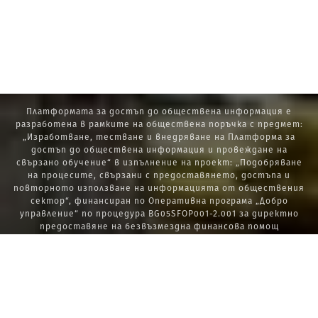
Платформата за достъп до обществена информация е
разработена в рамките на обществена поръчка с предмет:
„Изработване, тестване и внедряване на Платформа за
достъп до обществена информация и провеждане на
свързано обучение“ в изпълнение на проект: „Подобряване
на процесите, свързани с предоставянето, достъпа и
повторното използване на информацията от обществения
сектор“, финансиран по Оперативна програма „Добро
управление“ по процедура BG05SFOP001-2.001 за директно
предоставяне на безвъзмездна финансова помощ
„Стратегически проекти в изпълнение на Стратегията за
развитие на държавната администрация 2014 – 2020 г., ПОС,
ПИК и НАТУРА 2000“.