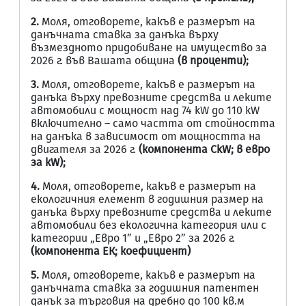
2.
Моля, отговорете, какъв е размерът на
данъчната ставка за данъка върху
възмездното придобиване на имущество за
2026 г. във Вашата община
(в проценти);
3.
Моля, отговорете, какъв е размерът на
данъка върху превозните средства и леките
автомобили с мощност над 74 kW до 110 kW
включително – само частта от стойността
на данъка в зависимост от мощността на
двигателя за 2026 г.
(компонента СkW; в евро
за кW);
4.
Моля, отговорете, какъв е размерът на
екологичния елемент в годишния размер на
данъка върху превозните средства и леките
автомобили без екологична категория или с
категории „Евро 1” и „Евро 2” за 2026 г.
(компонента ЕК; коефициент)
5.
Моля, отговорете, какъв е размерът на
данъчната ставка за годишния патентен
данък за търговия на дребно до 100 кв.м