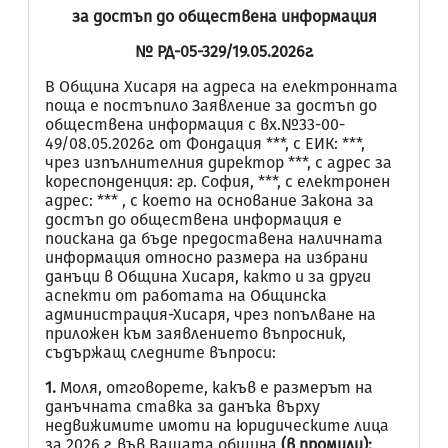
за достъп до обществена информация
№ РД-05-329/19.05.2026г.
В Община Хисаря на адреса на електронната
поща е постъпило Заявление за достъп до
обществена информация с вх.№33-00-
49/08.05.2026г. от Фондация ***, с ЕИК: ***,
чрез изпълнителния директор ***, с адрес за
кореспонденция: гр. София, ***, с електронен
адрес: *** , с което на основание Закона за
достъп до обществена информация е
поискана да бъде предоставена наличната
информация относно
размера на избрани
данъци в Община Хисаря, както и за други
аспекти от работата на Общинска
администрация-Хисаря, чрез попълване на
приложен към заявлението въпросник,
съдържащ следните въпроси:
1.
Моля, отговорете, какъв е размерът на
данъчната ставка за данъка върху
недвижимите имоти на юридическите лица
за 2026 г. във Вашата община
(в промили);