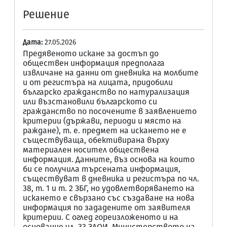
Решение
Дата:
27.05.2026
Предявеното искане за достъп до
обществен информация предполага
извличане на данни от дневника на молбите
и от регистъра на лицата, придобили
българско гражданство по натурализация
или възстановили българското си
гражданство по посочените в заявлението
критерии (държави, периоди и място на
раждане), т. е. предмет на искането не е
съществуваща, обективирана върху
материален носител обществена
информация. Данните, въз основа на които
би се получила търсената информация,
съществуват в дневника и регистъра по чл.
38, т. 1 и т. 2 ЗБГ, но удовлетворяването на
искането е свързано със създаване на нова
информация по зададените от заявителя
критерии. С оглед гореизложеното и на
основание чл. 33 ЗДОИ, Министерството на