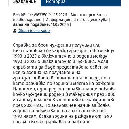
Заявление
История
Рег. №:
1779863350-27.05.2026 | Министерство на
правосъдието | Информацията не съществува |
Дата на подаване:
11.05.2026 |
Физическо лице
|
Справка за броя чужденци получили или
възстановили българско гражданство между
1990 и 2025 г. включително и родени между
1990 и 2025 г. включително в чужбина. Моля
справката да бъде предоставена освен за
всяка година на получаване на
гражданството в споменатия период, но и
като разбивка по година и място на раждане.
Например, един ред от справката ще показва
колко чужденци родени в Македония през 2000
г. са получили или възстановили гражданство
през 2025-та. По аналогичен начин за всяка
година на получаване на гражданство от
1990 насам, всяка година на раждане от 1990
насам и всяка държава на раждане.