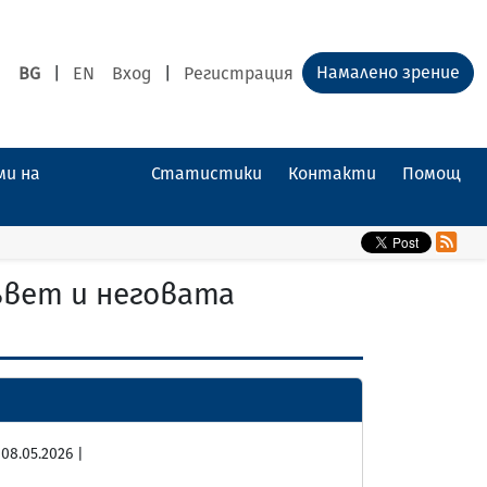
Намалено зрение
BG
|
EN
Вход
|
Регистрация
ми на
Статистики
Контакти
Помощ
ъвет и неговата
08.05.2026 |