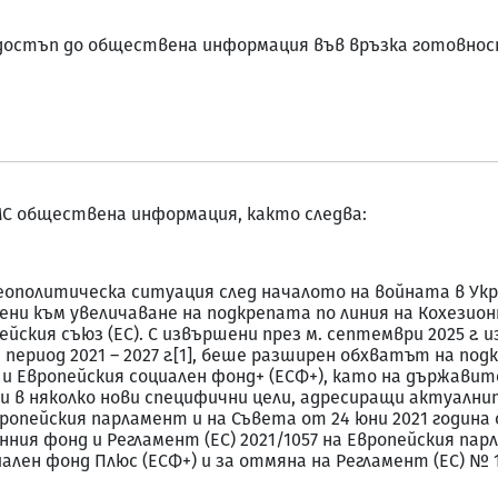
а достъп до обществена информация във връзка готовно
С обществена информация, както следва:
ополитическа ситуация след началото на войната в Украй
ени към увеличаване на подкрепата по линия на Кохезио
ския съюз (ЕС). С извършени през м. септември 2025 г.
период 2021 – 2027 г.[1], беше разширен обхватът на под
) и Европейския социален фонд+ (ЕСФ+), като на държави
 в няколко нови специфични цели, адресиращи актуални
 Европейския парламент и на Съвета от 24 юни 2021 годин
ния фонд и Регламент (ЕС) 2021/1057 на Европейския пар
ален фонд Плюс (ЕСФ+) и за отмяна на Регламент (ЕС) № 1