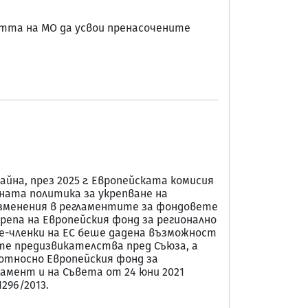
стта на МО да усвои пренасочените
на, през 2025 г. Европейската комисия
нната политика за укрепване на
 изменения в регламентите за фондовете
крепа на Европейския фонд за регионално
те-членки на ЕС беше дадена възможност
те предизвикателства пред Съюза, а
а относно Европейския фонд за
ламент и на Съвета от 24 юни 2021
296/2013.