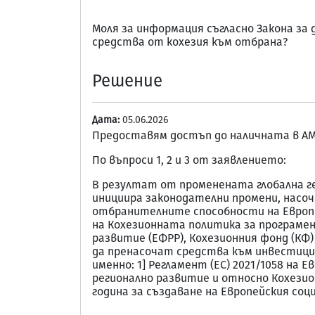
Моля за информация съгласно Закона з
средства от кохезия към отбрана?
Решение
Дата:
05.06.2026
Предоставям достъп до наличната в АМ
По въпроси 1, 2 и 3 от заявлението:
В резултат от променената глобална ге
инициира законодателни промени, насоч
отбранителните способности на Европей
на Кохезионната политика за програмен 
развитие (ЕФРР), Кохезионния фонд (КФ
да пренасочат средства към инвестиции
именно: 1] Регламент (ЕС) 2021/1058 на
регионално развитие и относно Кохезион
година за създаване на Европейския соци