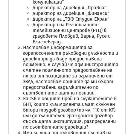
комуникации“
Директор на Дирекция „Правна“
Директор на Дирекция „Финанси“
Директор на „ТВФ Студия-Екран”
Директори на Регионалните
телевизионни центрове (РТЦ) в
градовете Пловдив, Варна, Русе и
Благоевград.
Настоявам информацията за
горепосочените ръководни длъжности и
директори да бъде предоставена
поименно. В случай че администрацията
сметне поименното предоставяне на
някои от позициите за ограничено от
ЗЗЛД, настоявам данните да ми бъдат
предоставени задължително по
съответните щатни позиции.
Какъв е общият брой на служителите в
БНТ, които към момента имат сключен
втори трудов договор (по чл. 110 от КТ)
или допълнителен граждански договор
със същата институция, разпределени
по съответните дирекции?
Има ли лица от ръководния състав на