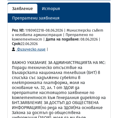
Заявление
История
Препратени заявления
Рег. №:
1780902218-08.06.2026 | Министерски съвет
и неговата администрация | Препратено по
компетентност |
Дата на подаване:
08.06.2026 |
Срок:
22.06.2026
Физическо лице
|
ВАЖНО УКАЗАНИЕ ЗА АДМИНИСТРАЦИЯТА НА МС:
Поради техническо отсъствие на
Българската национална телевизия (БНТ) в
списъка със задължени субекти в
електронната платформа, моля на
основание чл. 32, ал. 1 от ЗДОИ да
препратите настоящото заявление по
компетентност към Генералния директор на
БНТ.ЗАЯВЛЕНИЕ ЗА ДОСТЪП ДО ОБЩЕСТВЕНА
ИНФОРМАЦИЯ(по реда на ЗДОИ)На основание
Закона за достъп до обществена
информация (ЗДОИ), моля да ми бъде