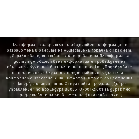
Платформата за достъп до обществена информация е
разработена в рамките на обществена поръчка с предмет:
„Изработване, тестване и внедряване на Платформа за
достъп до обществена информация и провеждане на
свързано обучение“ в изпълнение на проект: „Подобряване
на процесите, свързани с предоставянето, достъпа и
повторното използване на информацията от обществения
сектор“, финансиран по Оперативна програма „Добро
управление“ по процедура BG05SFOP001-2.001 за директно
предоставяне на безвъзмездна финансова помощ
„Стратегически проекти в изпълнение на Стратегията за
развитие на държавната администрация 2014 – 2020 г., ПОС,
ПИК и НАТУРА 2000“.