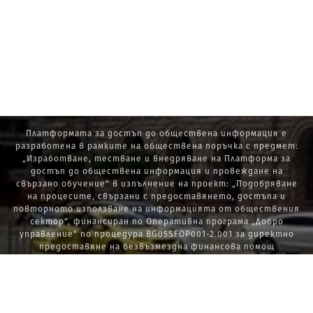
Платформата за достъп до обществена информация е
разработена в рамките на обществена поръчка с предмет:
„Изработване, тестване и внедряване на Платформа за
достъп до обществена информация и провеждане на
свързано обучение“ в изпълнение на проект: „Подобряване
на процесите, свързани с предоставянето, достъпа и
повторното използване на информацията от обществения
сектор“, финансиран по Оперативна програма „Добро
управление“ по процедура BG05SFOP001-2.001 за директно
предоставяне на безвъзмездна финансова помощ
„Стратегически проекти в изпълнение на Стратегията за
развитие на държавната администрация 2014 – 2020 г., ПОС,
ПИК и НАТУРА 2000“.