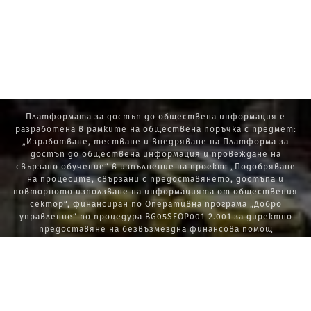
Платформата за достъп до обществена информация е
разработена в рамките на обществена поръчка с предмет:
„Изработване, тестване и внедряване на Платформа за
достъп до обществена информация и провеждане на
свързано обучение“ в изпълнение на проект: „Подобряване
на процесите, свързани с предоставянето, достъпа и
повторното използване на информацията от обществения
сектор“, финансиран по Оперативна програма „Добро
управление“ по процедура BG05SFOP001-2.001 за директно
предоставяне на безвъзмездна финансова помощ
„Стратегически проекти в изпълнение на Стратегията за
развитие на държавната администрация 2014 – 2020 г., ПОС,
ПИК и НАТУРА 2000“.