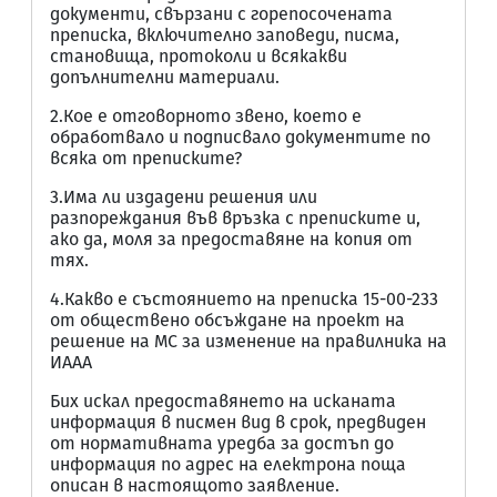
документи, свързани с горепосочената
преписка, включително заповеди, писма,
становища, протоколи и всякакви
допълнителни материали.
2.Кое е отговорното звено, което е
обработвало и подписвало документите по
всяка от преписките?
3.Има ли издадени решения или
разпореждания във връзка с преписките и,
ако да, моля за предоставяне на копия от
тях.
4.Какво е състоянието на преписка 15-00-233
от обществено обсъждане на проект на
решение на МС за изменение на правилника на
ИААА
Бих искал предоставянето на исканата
информация в писмен вид в срок, предвиден
от нормативната уредба за достъп до
информация по адрес на електрона поща
описан в настоящото заявление.