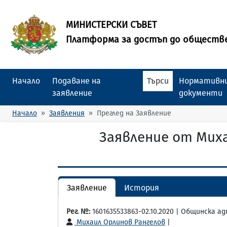
МИНИСТЕРСКИ СЪВЕТ
Платформа за достъп до обществ
Начало
Подаване на
Търси
Нормативни
заявление
документи
Начало
Заявления
Преглед на Заявление
Заявление от Мих
Заявление
История
Рег. №:
1601635533863-02.10.2020 | Общинска а
Михаил Орлинов Рангелов
|