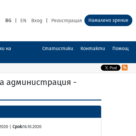
Намалено зрение
BG
|
EN
Вход
|
Регистрация
ми на
Статистики
Контакти
Помощ
а администрация -
2020 |
Срок:
16.10.2020