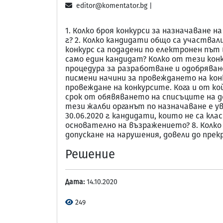
editor@komentator.bg |
1. Колко броя конкурси за назначаване н
г.? 2. Колко кандидати общо са участвали 
конкурс са подадени по електронен път в п
само един кандидат? Колко от тези кон
процедура за разработване и одобряван
писмени начини за провеждането на кон
провеждане на конкурсите. Кога и от кой
срок от обявяването на списъците на до
тези жалби органът по назначаване е ува
30.06.2020 г. кандидати, които не са кла
основателно на възражението? 8. Колко 
допускане на нарушения, довели до прек
Решение
Дата:
14.10.2020
249