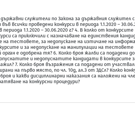
а държавни служители по Закона за държавния служител са 
във всички проведени конкурси в периода 1.1.2020 – 30.06.2
ериода 1.1.2020 – 30.06.2020 г.? 4. В колко от конкурсите в 
курси са приключили с назначаване на единствения канди
е на тестовете, за недопускане на изтичане на информ
курсите и за недопускане на манипулации на тестовете 
 орган е одобрена тя? 6. Колко броя жалби са подадени д
пуснатите и недопуснатите кандидати в конкурсите за пе
жил? 7. Колко броя възражения са подадени от участвали 
сирани на първо място, по чл. 10д, ал.3 от ЗДСл? Колко ко
броя и какви дисциплинарни наказания са наложени на чл
ратяване на конкурсни процедури?