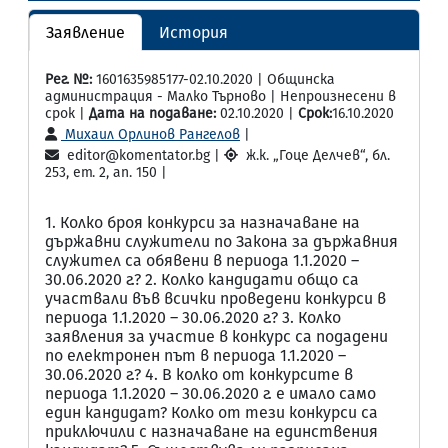
Заявление
История
Рег. №:
1601635985177-02.10.2020 | Общинска
администрация - Малко Търново | Непроизнесени в
срок |
Дата на подаване:
02.10.2020 |
Срок:
16.10.2020
Михаил Орлинов Рангелов
|
editor@komentator.bg |
ж.к. „Гоце Делчев“, бл.
253, ет. 2, ап. 150 |
1. Колко броя конкурси за назначаване на
държавни служители по Закона за държавния
служител са обявени в периода 1.1.2020 –
30.06.2020 г.? 2. Колко кандидати общо са
участвали във всички проведени конкурси в
периода 1.1.2020 – 30.06.2020 г.? 3. Колко
заявления за участие в конкурс са подадени
по електронен път в периода 1.1.2020 –
30.06.2020 г.? 4. В колко от конкурсите в
периода 1.1.2020 – 30.06.2020 г. е имало само
един кандидат? Колко от тези конкурси са
приключили с назначаване на единствения