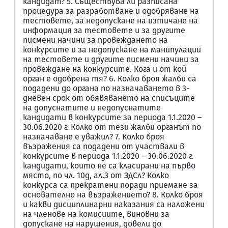
кандидат? 5. Съществува ли разписана
процедура за разработване и одобряване на
тестовете, за недопускане на изтичане на
информация за тестовете и за другите
писмени начини за провеждането на
конкурсите и за недопускане на манипулации
на тестовете и другите писмени начини за
провеждане на конкурсите. Кога и от кой
орган е одобрена тя? 6. Колко броя жалби са
подадени до органа по назначаването в 3-
дневен срок от обявяването на списъците
на допуснатите и недопуснатите
кандидати в конкурсите за периода 1.1.2020 –
30.06.2020 г. Колко от тези жалби органът по
назначаване е уважил? 7. Колко броя
възражения са подадени от участвали в
конкурсите в периода 1.1.2020 – 30.06.2020 г.
кандидати, които не са класирани на първо
място, по чл. 10д, ал.3 от ЗДСл? Колко
конкурса са прекратени поради приемане за
основателно на възражението? 8. Колко броя
и какви дисциплинарни наказания са наложени
на членове на комисиите, виновни за
допускане на нарушения, довели до