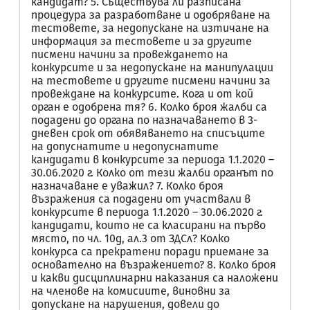
кандидат? 5. Съществува ли разписана
процедура за разработване и одобряване на
тестовете, за недопускане на изтичане на
информация за тестовете и за другите
писмени начини за провеждането на
конкурсите и за недопускане на манипулации
на тестовете и другите писмени начини за
провеждане на конкурсите. Кога и от кой
орган е одобрена тя? 6. Колко броя жалби са
подадени до органа по назначаването в 3-
дневен срок от обявяването на списъците
на допуснатите и недопуснатите
кандидати в конкурсите за периода 1.1.2020 –
30.06.2020 г. Колко от тези жалби органът по
назначаване е уважил? 7. Колко броя
възражения са подадени от участвали в
конкурсите в периода 1.1.2020 – 30.06.2020 г.
кандидати, които не са класирани на първо
място, по чл. 10д, ал.3 от ЗДСл? Колко
конкурса са прекратени поради приемане за
основателно на възражението? 8. Колко броя
и какви дисциплинарни наказания са наложени
на членове на комисиите, виновни за
допускане на нарушения, довели до