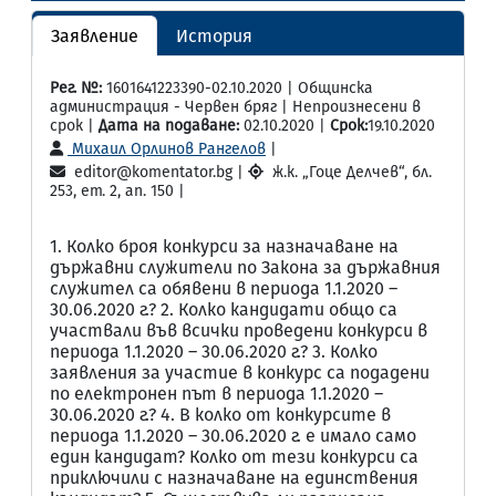
Заявление
История
Рег. №:
1601641223390-02.10.2020 | Общинска
администрация - Червен бряг | Непроизнесени в
срок |
Дата на подаване:
02.10.2020 |
Срок:
19.10.2020
Михаил Орлинов Рангелов
|
editor@komentator.bg |
ж.к. „Гоце Делчев“, бл.
253, ет. 2, ап. 150 |
1. Колко броя конкурси за назначаване на
държавни служители по Закона за държавния
служител са обявени в периода 1.1.2020 –
30.06.2020 г.? 2. Колко кандидати общо са
участвали във всички проведени конкурси в
периода 1.1.2020 – 30.06.2020 г.? 3. Колко
заявления за участие в конкурс са подадени
по електронен път в периода 1.1.2020 –
30.06.2020 г.? 4. В колко от конкурсите в
периода 1.1.2020 – 30.06.2020 г. е имало само
един кандидат? Колко от тези конкурси са
приключили с назначаване на единствения