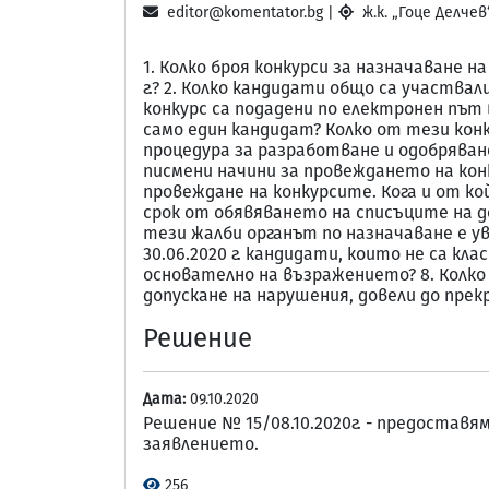
editor@komentator.bg |
ж.к. „Гоце Делчев“,
1. Колко броя конкурси за назначаване н
г.? 2. Колко кандидати общо са участвали 
конкурс са подадени по електронен път в п
само един кандидат? Колко от тези кон
процедура за разработване и одобряван
писмени начини за провеждането на кон
провеждане на конкурсите. Кога и от кой
срок от обявяването на списъците на до
тези жалби органът по назначаване е ува
30.06.2020 г. кандидати, които не са кла
основателно на възражението? 8. Колко 
допускане на нарушения, довели до прек
Решение
Дата:
09.10.2020
Решение № 15/08.10.2020г. - предостав
заявлението.
256