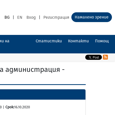
Намалено зрение
BG
|
EN
Вход
|
Регистрация
ми на
Статистики
Контакти
Помощ
а администрация -
20 |
Срок:
16.10.2020