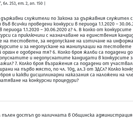
 бл. 253, ет. 2, ап. 150 |
а държавни служители по Закона за държавния служител са 
във всички проведени конкурси в периода 1.1.2020 – 30.06.2
ериода 1.1.2020 – 30.06.2020 г.? 4. В колко от конкурсите в 
курси са приключили с назначаване на единствения канди
е на тестовете, за недопускане на изтичане на информ
курсите и за недопускане на манипулации на тестовете 
 орган е одобрена тя? 6. Колко броя жалби са подадени д
пуснатите и недопуснатите кандидати в конкурсите за пе
жил? 7. Колко броя възражения са подадени от участвали 
сирани на първо място, по чл. 10д, ал.3 от ЗДСл? Колко ко
броя и какви дисциплинарни наказания са наложени на чл
ратяване на конкурсни процедури?
ям пълен достъп до наличната в Общинска администрация