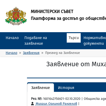
МИНИСТЕРСКИ СЪВЕТ
Платформа за достъп до обществ
Начало
Подаване на
Търси
Нормативни
заявление
документи
Начало
Заявления
Преглед на Заявление
Заявление от Мих
Заявление
История
Рег. №:
1601642756921-02.10.2020 | Общинска а
Михаил Орлинов Рангелов
|