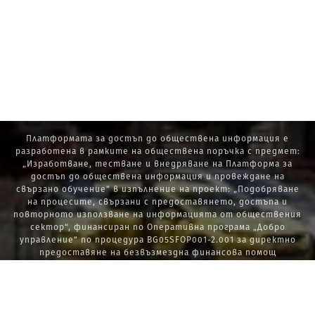
Платформата за достъп до обществена информация е
разработена в рамките на обществена поръчка с предмет:
„Изработване, тестване и внедряване на Платформа за
достъп до обществена информация и провеждане на
свързано обучение“ в изпълнение на проект: „Подобряване
на процесите, свързани с предоставянето, достъпа и
повторното използване на информацията от обществения
сектор“, финансиран по Оперативна програма „Добро
управление“ по процедура BG05SFOP001-2.001 за директно
предоставяне на безвъзмездна финансова помощ
„Стратегически проекти в изпълнение на Стратегията за
развитие на държавната администрация 2014 – 2020 г., ПОС,
ПИК и НАТУРА 2000“.