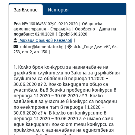
Заявление
История
Рег. №:
1601645810290-02.10.2020 | Общинска
администрация - Стралджа | Одобрено |
Дата на
подаване:
02.10.2020 |
Срок:
16.10.2020
Михаил Орлинов Рангелов
|
editor@komentator.bg |
ж.к. „Гоце Делчев“, бл.
253, ет. 2, ап. 150 |
1. Колко броя конкурси за назначаване на
държавни служители по Закона за държавния
служител са обявени в периода 1.1.2020 –
30.06.2020 г.? 2. Колко кандидати общо са
участвали във всички проведени конкурси в
периода 1.1.2020 – 30.06.2020 г.? 3. Колко
заявления за участие в конкурс са подадени
по електронен път в периода 1.1.2020 –
30.06.2020 г.? 4. В колко от конкурсите в
периода 1.1.2020 – 30.06.2020 г. е имало само
един кандидат? Колко от тези конкурси са
приключили с назначаване на единствения