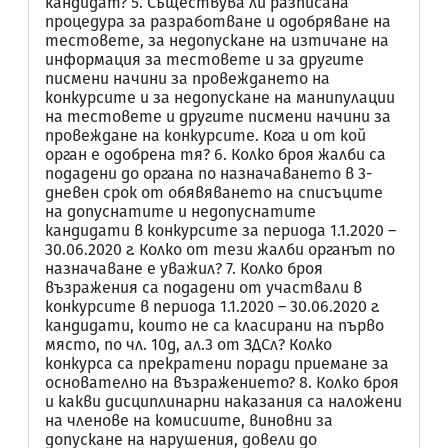
кандидат? 5. Съществува ли разписана
процедура за разработване и одобряване на
тестовете, за недопускане на изтичане на
информация за тестовете и за другите
писмени начини за провеждането на
конкурсите и за недопускане на манипулации
на тестовете и другите писмени начини за
провеждане на конкурсите. Кога и от кой
орган е одобрена тя? 6. Колко броя жалби са
подадени до органа по назначаването в 3-
дневен срок от обявяването на списъците
на допуснатите и недопуснатите
кандидати в конкурсите за периода 1.1.2020 –
30.06.2020 г. Колко от тези жалби органът по
назначаване е уважил? 7. Колко броя
възражения са подадени от участвали в
конкурсите в периода 1.1.2020 – 30.06.2020 г.
кандидати, които не са класирани на първо
място, по чл. 10д, ал.3 от ЗДСл? Колко
конкурса са прекратени поради приемане за
основателно на възражението? 8. Колко броя
и какви дисциплинарни наказания са наложени
на членове на комисиите, виновни за
допускане на нарушения, довели до