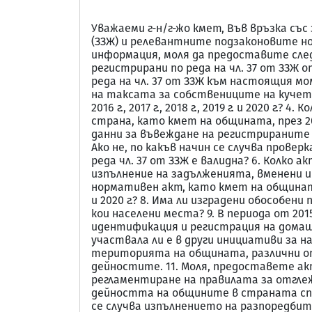
Уважаеми г-н/г-жо кмет, Във връзка с
(ЗЗЖ) и релевантните подзаконовите нор
информация, моля да предоставите след
регистрирани по реда на чл. 37 от ЗЗЖ о
реда на чл. 37 от ЗЗЖ към настоящия мом
на таксата за собствениците на кучета п
2016 г., 2017 г., 2018 г., 2019 г. и 2020
страна, като кмет на общината, през 2015 г
данни за въвеждане на регистрираните с
Ако не, по какъв начин се случва пров
реда чл. 37 от ЗЗЖ е валидна? 6. Колко акт
изпълнение на задълженията, вменени им 
нормативен акт, като кмет на общината, м
и 2020 г.? 8. Има ли изградени обособе
кои населени места? 9. В периода от 2
идентификация и регистрация на домашн
участвала ли е в други инициативи за 
територията на общината, различни от
дейностите. 11. Моля, предоставете а
регламентиране на правилата за отгле
дейността на общините в страната спо
се случва изпълнението на разпоредби