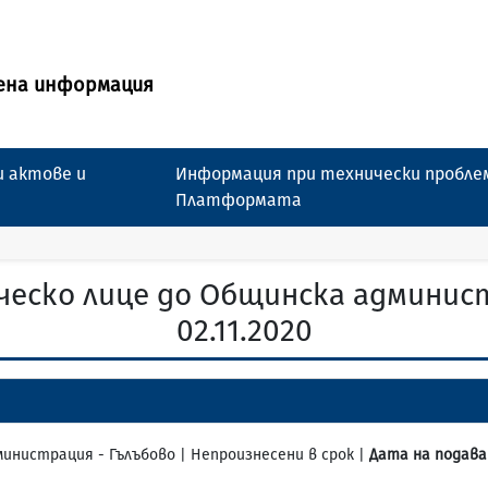
ена информация
 актове и
Информация при технически пробле
Платформата
еско лице до Общинска админис
02.11.2020
дминистрация - Гълъбово | Непроизнесени в срок |
Дата на подава