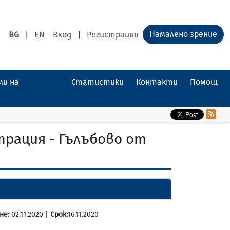
Намалено зрение
BG
|
EN
Вход
|
Регистрация
ми на
Статистики
Контакти
Помощ
трация - Гълъбово от
не:
02.11.2020 |
Срок:
16.11.2020