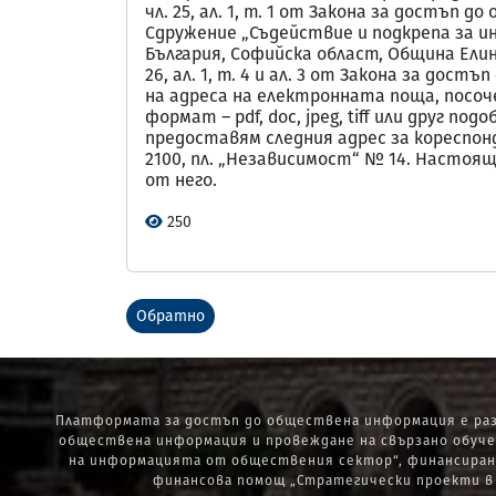
чл. 25, ал. 1, т. 1 от Закона за достъ
Сдружение „Съдействие и подкрепа за ин
България, Софийска област, Община Елин Пе
26, ал. 1, т. 4 и ал. 3 от Закона за до
на адреса на електронната поща, посоч
формат – pdf, doc, jpeg, tiff или друг по
предоставям следния адрес за кореспонд
2100, пл. „Независимост“ № 14. Настоя
от него.
250
Обратно
Платформата за достъп до обществена информация е раз
обществена информация и провеждане на свързано обуче
на информацията от обществения сектор“, финансиран 
финансова помощ „Стратегически проекти в и