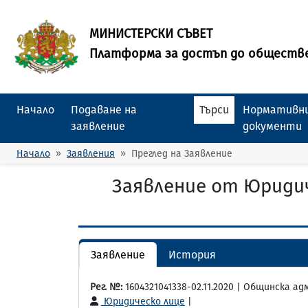
МИНИСТЕРСКИ СЪВЕТ
Платформа за достъп до обществ
Начало
Подаване на
Търси
Нормативни
заявление
документи
Начало
Заявления
Преглед на Заявление
Заявление от Юридич
Заявление
История
Рег. №:
1604321041338-02.11.2020 | Общинска а
Юридическо лице
|