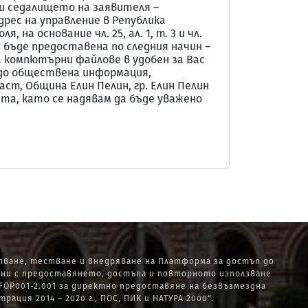
 и седалището на заявителя –
дрес на управление в Република
 на основание чл. 25, ал. 1, т. 3 и чл.
и бъде предоставена по следния начин –
а компютърни файлове в удобен за Вас
тъп до обществена информация,
ст, Община Елин Пелин, гр. Елин Пелин
та, като се надявам да бъде уважено
ване, тестване и внедряване на Платформа за достъп до
ани с предоставянето, достъпа и повторното използване
OP001-2.001 за директно предоставяне на безвъзмездна
ия 2014 – 2020 г., ПОС, ПИК и НАТУРА 2000“.