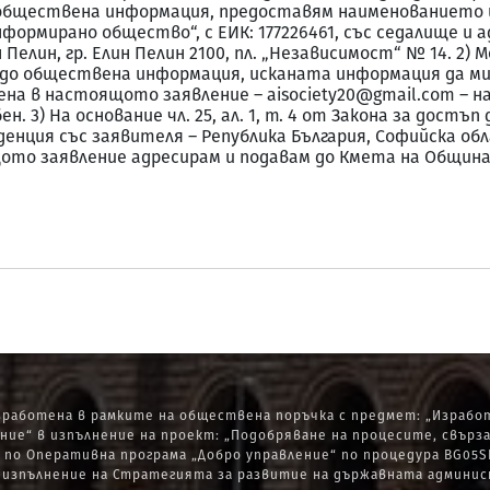
п до обществена информация, предоставям наименованието
формирано общество“, с ЕИК: 177226461, със седалище и а
лин, гр. Елин Пелин 2100, пл. „Независимост“ № 14. 2) Моля,
стъп до обществена информация, исканата информация да м
енa в настоящото заявление – aisociety20@gmail.com – н
добен. 3) На основание чл. 25, ал. 1, т. 4 от Закона за дос
енция със заявителя – Република България, Софийска обла
щото заявление адресирам и подавам до Кмета на Община
работена в рамките на обществена поръчка с предмет: „Изработ
ние“ в изпълнение на проект: „Подобряване на процесите, свърз
по Оперативна програма „Добро управление“ по процедура BG05SF
зпълнение на Стратегията за развитие на държавната администрац