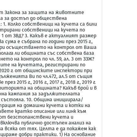
от Закона за защита на животните
она за достъп до обществена
1. Колко собственици на кучета са били
гистрирани собственици на кучета по
. 1 от ЗВД? 3. Какъв е актуалният размер
 сума е събрана по години през 2015 г.,
т ЗВД при осъществането на контрол от Ваша
. Разполага ли общината със собствена база
то на контрол по чл. 59, ал. 3 от ЗЗЖ?
ртите на кучетата, регистрирани по
г. и 2020 г. от общинските инспектори при
дълженията Ви по чл.472, ал.5 от същия
15 г., 2016 г., 2017 г., 2018 г., 2019 г.
територията на общината? Какъв брой и в
ионна кампания за задължителната
състояла. 10. Община инициирала/
трация на домашни кучета и котки на
вете кратко описание или линк към
 от безстопанствени кучета и
включва публично достъпен анализ на
 всяка от тях. Целта е да покажем как
ираме добри практики. 1) На основание