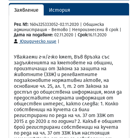
Заявление
История
Рег. №:
1604325333052-02.11.2020 | Общинска
администрация - Ветово | Непроизнесени в срок |
Дата на подаване:
02.11.2020 |
Срок:
16.11.2020
Юридическо лице
|
Уважаеми г-н/г-жо кмет, Във връзка със
задълженията на кметовете на общини,
произтичащи от Закона за защита на
животните (ЗЗЖ) и релевантните
подзаконовите нормативни актове, на
основание чл. 25, ал. 1, т. 2 от Закона за
достъп до обществена информация, моля да
предоставите следната информация от
обществен интерес, както следва: 1. Колко
собственици на кучета са били
регистрирани по реда на чл. 37 от ЗЗЖ от
2015 г. до 2020 г. по години? 2. Какъв е общият
брой регистрирани собственици на кучета
по реда на чл. 37 от ЗЗЖ към настоящия