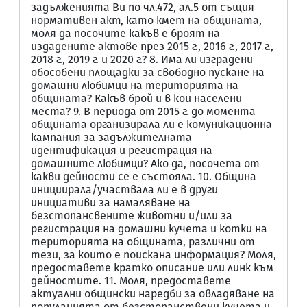
задълженията Ви по чл.472, ал.5 от същия
нормативен акт, като кмет на общината,
моля да посочите какъв е броят на
издадените актове през 2015 г., 2016 г., 2017 г.,
2018 г., 2019 г. и 2020 г.? 8. Има ли изградени
обособени площадки за свободно пускане на
домашни любимци на територията на
общината? Какъв брой и в кои населени
места? 9. В периода от 2015 г. до момента
общината организирала ли е комуникационна
кампания за задължителната
идентификация и регистрация на
домашните любимци? Ако да, посочета от
какви дейности се е състояла. 10. Община
инициирала/участвала ли е в други
инициативи за намаляване на
безстопансвените животни и/или за
регистрация на домашни кучета и котки на
територията на общината, различни от
тези, за които е поискана информация? Моля,
предоставете кратко описание или линк към
дейностите. 11. Моля, предоставете
актуални общински наредби за овладяване на
популацията от безстопанствени кучета и