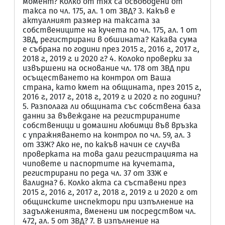
момент? Колко от тях са освободени от
такса по чл. 175, ал. 1 от ЗВД? 3. Какъв е
актуалният размер на таксата за
собствениците на кучета по чл. 175, ал. 1 от
ЗВД, регистрирани в обшината? Какава сума
е събрана по години през 2015 г., 2016 г., 2017 г.,
2018 г., 2019 г. и 2020 г.? 4. Колоко проверки за
извършени на основание чл. 178 от ЗВД при
осъществането на контрол от Ваша
страна, като кмет на общината, през 2015 г.,
2016 г., 2017 г., 2018 г., 2019 г. и 2020 г. по години?
5. Разполага ли общината със собствена база
данни за въвеждане на регистрираните
собственици и домашни любимци във връзка
с упражняването на контрол по чл. 59, ал. 3
от ЗЗЖ? Ако не, по какъв начин се случва
проверката на това дали регистрацията на
чиповете и паспортите на кучетата,
регистрирани по реда чл. 37 от ЗЗЖ е
валидна? 6. Колко акта са съставени през
2015 г., 2016 г., 2017 г., 2018 г., 2019 г. и 2020 г. от
общинските инспектори при изпълнение на
задълженията, вменени им посредством чл.
472, ал. 5 от ЗВД? 7. В изпълнение на