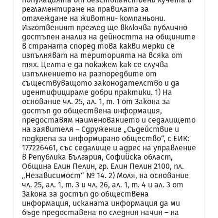
регламентиране на правилата за
отглеждане на животни- компаньони.
Изготвеният преглед ще включва публично
достъпен анализ на дейността на общините
в страната според това какви мерки се
изпълняват на територията на всяка от
тях. Целта е да покажем как се случва
изпълнението на разпоредбите от
съществуващото законодателство и да
идентифицираме добри практики. 1) На
основание чл. 25, ал. 1, т. 1 от Закона за
достъп до обществена информация,
предоставям наименованието и седалището
на заявителя – Сдружение „Съдействие и
подкрепа за информирано общество“, с ЕИК:
177226461, със седалище и адрес на управление
в Република България, Софийска област,
Община Елин Пелин, гр. Елин Пелин 2100, пл.
„Независимост“ № 14. 2) Моля, на основание
чл. 25, ал. 1, т. 3 и чл. 26, ал. 1, т. 4 и ал. 3 от
Закона за достъп до обществена
информация, исканата информация да ми
бъде предоставена по следния начин – на