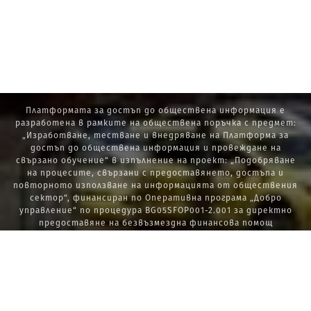
Платформата за достъп до обществена информация е
разработена в рамките на обществена поръчка с предмет:
„Изработване, тестване и внедряване на Платформа за
достъп до обществена информация и провеждане на
свързано обучение“ в изпълнение на проект: „Подобряване
на процесите, свързани с предоставянето, достъпа и
повторното използване на информацията от обществения
сектор“, финансиран по Оперативна програма „Добро
управление“ по процедура BG05SFOP001-2.001 за директно
предоставяне на безвъзмездна финансова помощ
„Стратегически проекти в изпълнение на Стратегията за
развитие на държавната администрация 2014 – 2020 г., ПОС,
ПИК и НАТУРА 2000“.