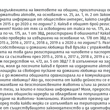
ъс задълженията на кметовете на общини, произтичащи 
мативни актове, на основание чл. 25, ал. 1, т. 2 от Зак
ната информация от обществен интерес, както следва: 
т 2015 г. до 2020 г. по години? 2. Какъв е общият брой ре
ент? Колко от тях са освободени от такса по чл. 175, ал
о чл. 175, ал. 1 от ЗВД, регистрирани в обшината? Какава
 г.? 4. Колоко проверки за извършени на основание чл. 178 о
., 2016 г., 2017 г., 2018 г., 2019 г. и 2020 г. по години? 5
обственици и домашни любимци във връзка с упражняване
ерката на това дали регистрацията на чиповете и паспо
а са съставени през 2015 г., 2016 г., 2017 г., 2018 г., 2019 
посредством чл. 472, ал. 5 от ЗВД? 7. В изпълнение на за
оля да посочите какъв е броят на издадените актове през 20
ни площадки за свободно пускане на домашни любимци на 
015 г. до момента общината организирала ли е комуникац
ите любимци? Ако да, посочета от какви дейности се е 
намаляване на безстопансвените животни и/или за регис
 тези, за които е поискана информация? Моля, предоста
ктуални общински наредби за овладяване на популацията
ждане на животни- компаньони. Изготвеният преглед ще 
ред това какви мерки се изпълняват на територията на
те от съществуващото законодателство и да идентифиц