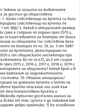
от Закона за защита на животните
она за достъп до обществена
1. Колко собственици на кучета са били
гистрирани собственици на кучета по
. 1 от ЗВД? 3. Какъв е актуалният размер
 сума е събрана по години през 2015 г.,
т ЗВД при осъществането на контрол от Ваша
. Разполага ли общината със собствена база
то на контрол по чл. 59, ал. 3 от ЗЗЖ?
ртите на кучетата, регистрирани по
г. и 2020 г. от общинските инспектори при
дълженията Ви по чл.472, ал.5 от същия
15 г., 2016 г., 2017 г., 2018 г., 2019 г.
територията на общината? Какъв брой и в
ионна кампания за задължителната
състояла. 10. Община инициирала/
трация на домашни кучета и котки на
вете кратко описание или линк към
 от безстопанствени кучета и
включва публично достъпен анализ на
 всяка от тях. Целта е да покажем как
ираме добри практики. 1) На основание