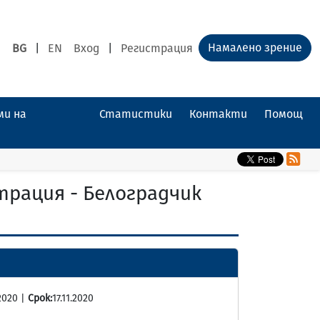
Намалено зрение
BG
|
EN
Вход
|
Регистрация
ми на
Статистики
Контакти
Помощ
рация - Белоградчик
2020 |
Срок:
17.11.2020