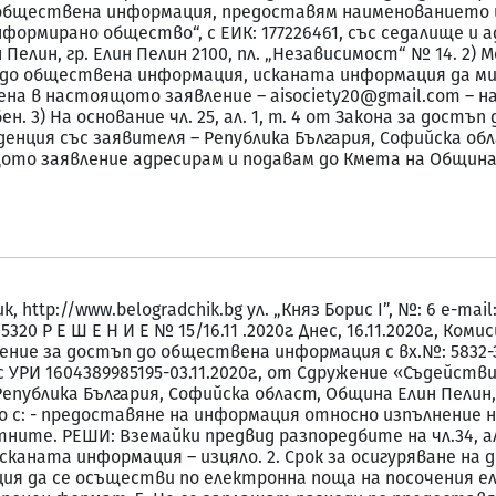
п до обществена информация, предоставям наименованието
формирано общество“, с ЕИК: 177226461, със седалище и а
лин, гр. Елин Пелин 2100, пл. „Независимост“ № 14. 2) Моля,
стъп до обществена информация, исканата информация да м
енa в настоящото заявление – aisociety20@gmail.com – н
добен. 3) На основание чл. 25, ал. 1, т. 4 от Закона за дос
енция със заявителя – Република България, Софийска обла
щото заявление адресирам и подавам до Кмета на Община
http://www.belogradchik.bg ул. „Княз Борис І”, №: 6 e-ma
45320 Р Е Ш Е Н И Е № 15/16.11 .2020г. Днес, 16.11.2020г., Ко
явление за достъп до обществена информация с вх.№: 5832
УРИ 1604389985195-03.11.2020г., от Сдружение «Съдейств
епублика България, Софийска област, Община Елин Пелин, 
ано с: - предоставяне на информация относно изпълнени
ните. РЕШИ: Вземайки предвид разпоредбите на чл.34, ал.
аната информация – изцяло. 2. Срок за осигуряване на дост
я да се осъществи по електронна поща на пoсочения ел