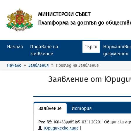
МИНИСТЕРСКИ СЪВЕТ
Платформа за достъп до обществ
Начало
Подаване на
Търси
Нормативни
заявление
документи
Начало
Заявления
Преглед на Заявление
Заявление от Юриди
Заявление
История
Рег. №:
1604389985195-03.11.2020 | Общинска а
Юридическо лице
|