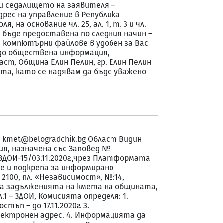
 и седалището на заявителя –
дрес на управление в Република
 на основание чл. 25, ал. 1, т. 3 и чл.
и бъде предоставена по следния начин –
а компютърни файлове в удобен за Вас
тъп до обществена информация,
ст, Община Елин Пелин, гр. Елин Пелин
та, като се надявам да бъде уважено
il: kmet@belogradchik.bg Област Видин
мисия, назначена със Заповед №
-ЗДОИ-15/03.11.2020г.,чрез Платформата
ие и подкрепа за информирано
2100, пл. «Независимост», №:14,
е на задълженията на кмета на общината,
1 – ЗДОИ, Комисията определя: 1.
ъп – до 17.11.2020г. 3.
ектронен адрес. 4. Информацията да