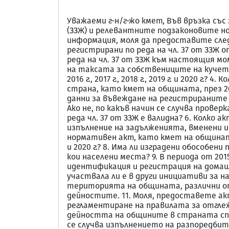
Уважаеми г-н/г-жо кмет, Във връзка с
(ЗЗЖ) и релевантните подзаконовите нор
информация, моля да предоставите след
регистрирани по реда на чл. 37 от ЗЗЖ о
реда на чл. 37 от ЗЗЖ към настоящия мом
на таксата за собствениците на кучета п
2016 г., 2017 г., 2018 г., 2019 г. и 2020
страна, като кмет на общината, през 2015 г
данни за въвеждане на регистрираните с
Ако не, по какъв начин се случва пров
реда чл. 37 от ЗЗЖ е валидна? 6. Колко акт
изпълнение на задълженията, вменени им 
нормативен акт, като кмет на общината, м
и 2020 г.? 8. Има ли изградени обособе
кои населени места? 9. В периода от 2
идентификация и регистрация на домашн
участвала ли е в други инициативи за 
територията на общината, различни от
дейностите. 11. Моля, предоставете а
регламентиране на правилата за отгле
дейността на общините в страната спо
се случва изпълнението на разпоредби