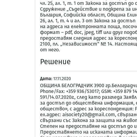
чл. 25, ал. 1, т. 1 от Закона за достъ
Сдружение „Съдействие и подкрепа за ин
България, Софийска област, Община Елин Пе
26, ал. 1, т. 4 и ал. 3 от Закона за до
на адреса на електронната поща, посоч
формат – pdf, doc, jpeg, tiff или друг по
предоставям следния адрес за кореспонд
2100, пл. „Независимост“ № 14. Настоя
от него.
Решение
Дата:
17.11.2020
ОБЩИНА БЕЛОГРАДЧИК 3900 гр.Белоградчик, 
Phone/Fax: +359 936/53017; GSM: +359 879 1
591/14.07.2020г., след като разгледа За
за достъп до обществена информация, с 
общество», с адрес за кореспонденция: Р
ел.адрес: aisociety20@gmail.com, свърз
свързани със Закона за защита на живот
Степен на предоставяне на достъп до иск
Предоставянето на исканата информаци