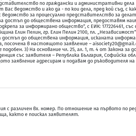
редставителство по граждански и административни дела
ас ведомство и ако да - по кои дела, пред кой съд, с как
едомство за процесуално представителство за делата по т
кона за достъп до обществена информация, предоставям н
дкрепа за информирано общество“, с ЕИК: 177226461, със 
ина Елин Пелин, гр. Елин Пелин 2100, пл. „Независимост“ № 
акона за достъп до обществена информация, исканата инфор
а, посоченa в настоящото заявление – aisociety20@gmail
друг подобен. 3) На основание чл. 25, ал. 1, т. 4 от Закона
енция със заявителя – Република България, Софийска обла
щото заявление адресирам и подавам до ръководителя на
ия с различен вх. номер. По отношение на първото по ре
ща, както е поискал заявителят.