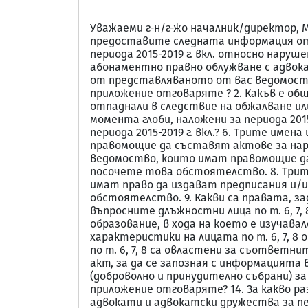
Уважаеми г-н/г-жо началник/директор, Мо
предоставите следната информация от 
периода 2015-2019 г. вкл. относно нар
абонаментно правно облужване с адвокати
от представляваното от вас ведомоство
приложение отговаряте ? 2. Какъв е общи
отпаднали в следствие на обжалване или 
момента глоби, наложени за периода 2015
периода 2015-2019 г. вкл.? 6. Трите им
правомощие да съставят актове за нар
ведомоство, които имат правомощие да 
посочете това обстоятелство. 8. Трит
имат право да издават предписания и/и
обстоятелство. 9. Какви са правата, 
въпросните длъжностни лица по т. 6, 7, 
образование, в хода на което е изучава
характеристики на лицата по т. 6, 7, 8
по т. 6, 7, 8 са овластени за съответн
акт, за да се запозная с информацията
(доброволно и принудително събрани) за
приложение отговаряте? 14. За какво ра
адвокати и адвокатски дружества за перио