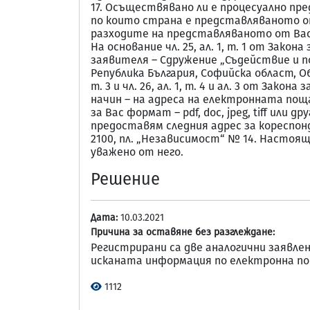
17. Осъществявано ли е процесуално п
по които страна е представляваното от В
разходите на представляваното от Вас в
На основание чл. 25, ал. 1, т. 1 от За
заявителя – Сдружение „Съдействие и по
Република България, Софийска област, Общ
т. 3 и чл. 26, ал. 1, т. 4 и ал. 3 от З
начин – на адреса на електронната пощ
за Вас формат – pdf, doc, jpeg, tiff или 
предоставям следния адрес за кореспонд
2100, пл. „Независимост“ № 14. Настоя
уважено от него.
Решение
Дата:
10.03.2021
Причина за оставяне без разглеждане:
Регистрирани са две аналогични заявлен
исканата информация по електронна по
1112