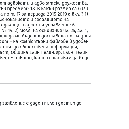
 от адвокати и адвокатски дружества,
ъв предмет? 18. В какъв размер са били
. 17 за периода 2015-2019 г. вкл. ? 1)
аименованието и седалището на
седалище и адрес на управление в
14. 2) Моля, на основание чл. 25, ал. 1,
мация да ми бъде предоставена по следния
.com – на компютърни файлове в удобен
 за достъп до обществена информация,
ст, Община Елин Пелин, гр. Елин Пелин
 ведомството, като се надявам да бъде
д заявление е даден пълен достъп до