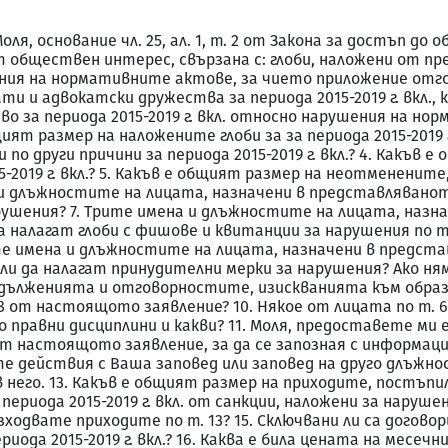
ля, основание чл. 25, ал. 1, т. 2 от Закона за достъп до
обществен интерес, свързана с: глоби, наложени от п
ушения на нормативните актове, за чието приложение отг
 и адвокатски дружества за периода 2015-2019 г. вкл., ка
 за периода 2015-2019 г. вкл. относно нарушения на но
ят размер на наложените глоби за за периода 2015-2019 г.
по други причини за периода 2015-2019 г. вкл.? 4. Какъв 
-2019 г. вкл.? 5. Какъв е общият размер на неотменените
ена и длъжностите на лицата, назначени в представляван
ушения? 7. Трите имена и длъжностите на лицата, назн
налагат глоби с фишове и квитанции за нарушения по т. 
е имена и длъжностите на лицата, назначени в предст
ли да налагат принудителни мерки за нарушения? Ако ня
задълженията и отговорностите, изискванията към обра
8 от настоящото заявление? 10. Някое от лицата по т. 6,
ло правни дисциплини и какви? 11. Моля, предоставете м
 от настоящото заявление, за да се запозная с информац
ите действия с Ваша заповед или заповед на друго длъжн
 в него. 13. Какъв е общият размер на приходите, постъ
 периода 2015-2019 г. вкл. от санкции, наложени за нару
зходвате приходите по т. 13? 15. Сключвани ли са догово
да 2015-2019 г. вкл.? 16. Каква е била цената на месечния