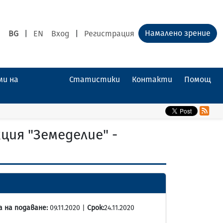
Намалено зрение
BG
|
EN
Вход
|
Регистрация
ми на
Статистики
Контакти
Помощ
ция "Земеделие" -
 на подаване:
09.11.2020 |
Срок:
24.11.2020