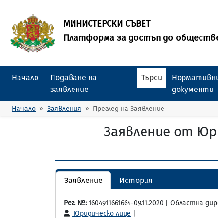
МИНИСТЕРСКИ СЪВЕТ
Платформа за достъп до обществ
Начало
Подаване на
Търси
Нормативни
заявление
документи
Начало
Заявления
Преглед на Заявление
Заявление от Юри
Заявление
История
Рег. №:
1604911661664-09.11.2020 | Областна д
Юридическо лице
|