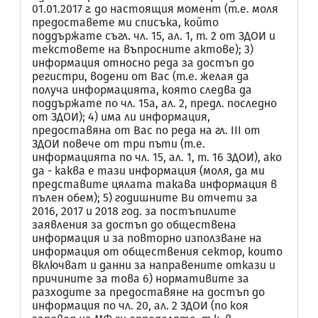
01.01.2017 г. до настоящия момент (т.е. моля
предоставете ми списъка, който
поддържате съгл. чл. 15, ал. 1, т. 2 от ЗДОИ и
текстовете на въпросните актове); 3)
информация относно реда за достъп до
регистри, водени от Вас (т.е. желая да
получа информацията, която следва да
поддържате по чл. 15а, ал. 2, предл. последно
от ЗДОИ); 4) има ли информация,
предоставяна от Вас по реда на гл. III от
ЗДОИ повече от три пъти (т.е.
информацията по чл. 15, ал. 1, т. 16 ЗДОИ), ако
да - каква е тази информация (моля, да ми
представите цялата такава информация в
пълен обем); 5) годишните Ви отчети за
2016, 2017 и 2018 год. за постъпилите
заявления за достъп до обществена
информация и за повторно използване на
информация от обществения сектор, които
включват и данни за направените откази и
причините за това 6) нормативите за
разходите за предоставяне на достъп до
информация по чл. 20, ал. 2 ЗДОИ (по коя