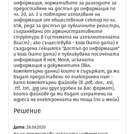
информация, нормативите за разходите за
предоставяне на достъп до информация по
чл. 20, ал. 2 и повторно използване на
информация от обществения сектор по чл.
41ж, реда за достъп до публичните регистри,
съхранявани от административните
структури в системата на изпълнителната
власт) ; ако съществува - кога (като дата) е
създадена секцията "Достъп до информация"
и кога (като дата) е публикувана посочената
информация в нея; Моля, исканата
информация и документите (вкл.
компютърни данни) които я съдържат, да ми
бъдат предоставени по електронен път -
като компютърни файлове (в .pdf, .doc, .xsl,
.rtf, .txt, .jpg или друг удобен за Вас формат),
които файлове да ми бъдат изпратени на
адреса на електронната ми поща (по и-мейл).
Решение
Дата:
28.09.2020
Да се предостави исканата информация.