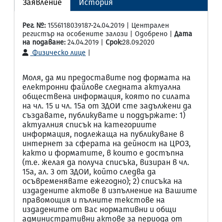
Заявление
История
Рег. №:
1556118039187-24.04.2019 | Централен
регистър на особените залози | Одобрено |
Дата
на подаване:
24.04.2019 |
Срок:
28.09.2020
Физическо лице
|
Моля, да ми предоставите под формата на
електронни файлове следната актуална
обществена информация, която по силата
на чл. 15 и чл. 15а от ЗДОИ сте задължени да
създавате, публикувате и поддържате: 1)
актуалния списък на категориите
информация, подлежаща на публикуване в
интернет за сферата на дейност на ЦРОЗ,
както и форматите, в които е достъпна
(т.е. желая да получа списъка, визиран в чл.
15а, ал. 3 от ЗДОИ, който следва да
осъвременявате ежегодно); 2) списъка на
издадените актове в изпълнение на Вашите
правомощия и пълните текстове на
издадените от Вас нормативни и общи
административни актове за периода от