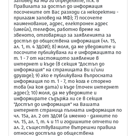
заповед на МФ ги определяте, т.к. в
Правилата за достъп до информация
посочените от Вас разходи са некоректни -
прилагам заповед на МФ); 7) посочете
наименование, адрес, електронен адрес
(имейл), телефон, работно време на
звеното, отговарящо за заявленията за
достъп до обществена информация (чл. 15,
ал. 1, т. 4 ЗДОИ); 8) моля, да ме уведомите и
посочите публикувана ли е информацията по
т. 1 - 7 от настоящото заявление в
интернет и къде (в секция "Достъп до
информация" на страницата Ви и/или
другаде); 9) ако е публикувана въпросната
информация по т. 1 - 7, то кога е сторено
това (на коя дата) и къде (точен интернет
адрес); 10) моля, да ме уведомите и
информирате съдържа ли се в секция
"Достъп до информация" на Вашата
интернет страница пълната информация по
чл. 15а, ал. 2 от ЗДОИ (а именно - данните по
чл. 15, ал. 1, т. 4 и 11 и годишните отчети по
ал. 2, съществуващите вътрешни правила
относно достъпа до обществена