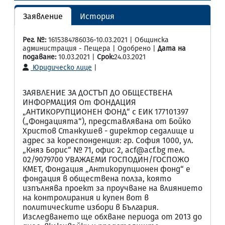
Заявление
История
Рег. №:
1615384786036-10.03.2021 | Общинска
администрация - Пещера | Одобрено |
Дата на
подаване:
10.03.2021 |
Срок:
24.03.2021
Юридическо лице
|
ЗАЯВЛЕНИЕ ЗА ДОСТЪП ДО ОБЩЕСТВЕНА
ИНФОРМАЦИЯ От ФОНДАЦИЯ
„АНТИКОРУПЦИОНЕН ФОНД“ с ЕИК 177101397
(„Фондацията“), представлявана от Бойко
Христов Станкушев - директор седалище и
адрес за кореспонденция: гр. София 1000, ул.
„Княз Борис“ № 71, офис 2, acf@acf.bg тел.
02/9079700 УВАЖАЕМИ ГОСПОДИН/ГОСПОЖО
КМЕТ, Фондация „Антикорупционен фонд“ е
фондация в обществена полза, която
изпълнява проект за проучване на влиянието
на контролирания и купен вот в
политическите избори в България.
Изследването ще обхване периода от 2013 до