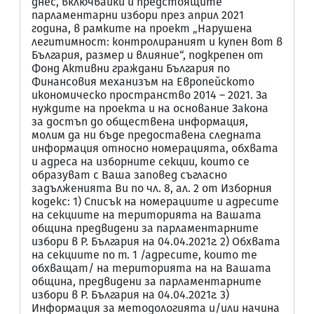
днес, включвайки и предстоящите
парламентарни избори през април 2021
година, в рамките на проект „Нарушена
легитимност: контролираният и купен вот в
България, размер и влияние“, подкрепен от
Фонд Активни граждани България по
Финансовия механизъм на Европейското
икономическо пространство 2014 – 2021. За
нуждите на проекта и на основание Закона
за достъп до обществена информация,
молим да ни бъде предоставена следната
информация относно номерацията, обхвата
и адреса на изборните секции, които се
образуват с Ваша заповед съгласно
задълженията Ви по чл. 8, ал. 2 от Изборния
кодекс: 1) Списък на номерациите и адресите
на секциите на територията на Вашата
община предвидени за парламентарните
избори в Р. България на 04.04.2021г. 2) Обхвата
на секциите по т. 1 /адресите, които те
обхващат/ на територията на на Вашата
община, предвидени за парламентарните
избори в Р. България на 04.04.2021г. 3)
Информация за методологията и/или начина