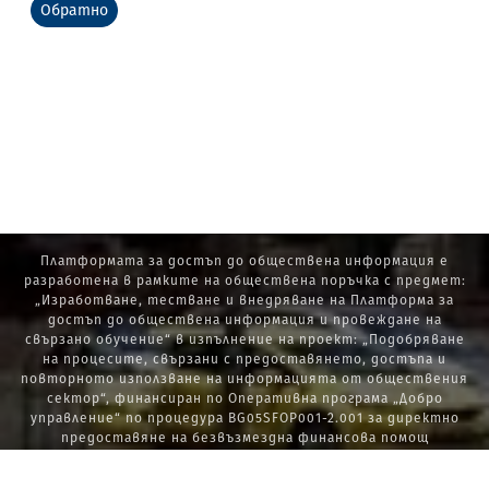
Обратно
Платформата за достъп до обществена информация е
разработена в рамките на обществена поръчка с предмет:
„Изработване, тестване и внедряване на Платформа за
достъп до обществена информация и провеждане на
свързано обучение“ в изпълнение на проект: „Подобряване
на процесите, свързани с предоставянето, достъпа и
повторното използване на информацията от обществения
сектор“, финансиран по Оперативна програма „Добро
управление“ по процедура BG05SFOP001-2.001 за директно
предоставяне на безвъзмездна финансова помощ
„Стратегически проекти в изпълнение на Стратегията за
развитие на държавната администрация 2014 – 2020 г., ПОС,