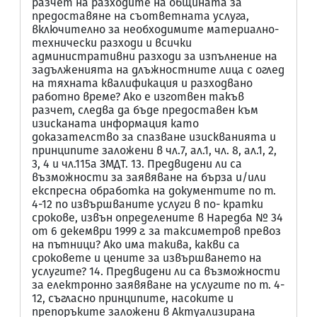
разчет на разходите на общината за
предоставяне на съответната услуга,
включително за необходимите материално-
технически разходи и всички
административни разходи за изпълнение на
задълженията на длъжностните лица с оглед
на тяхната квалификация и разходвано
работно време? Ако е изготвен такъв
разчет, следва да бъде предоставен към
изисканата информация като
доказателство за спазване изискванията и
принципите заложени в чл.7, ал.1, чл. 8, ал.1, 2,
3, 4 и чл.115а ЗМДТ. 13. Предвидени ли са
възможности за заявяване на бърза и/или
експресна обработка на документите по т.
4-12 по извършваните услуги в по- кратки
срокове, извън определените в Наредба № 34
от 6 декември 1999 г. за таксиметров превоз
на пътници? Ако има такива, какви са
сроковете и цените за извършването на
услугите? 14. Предвидени ли са възможности
за електронно заявяване на услугите по т. 4-
12, съгласно принципите, насоките и
препоръките заложени в Актуализирана