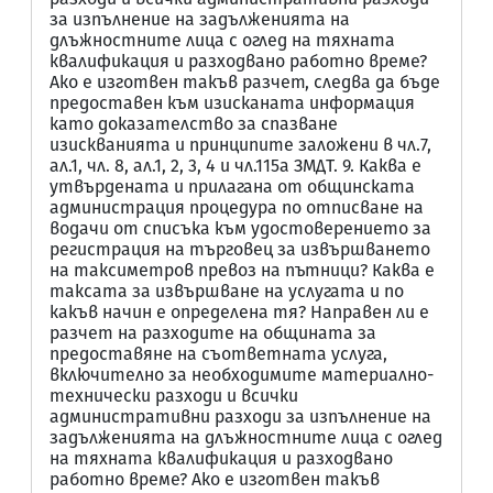
за изпълнение на задълженията на
длъжностните лица с оглед на тяхната
квалификация и разходвано работно време?
Ако е изготвен такъв разчет, следва да бъде
предоставен към изисканата информация
като доказателство за спазване
изискванията и принципите заложени в чл.7,
ал.1, чл. 8, ал.1, 2, 3, 4 и чл.115а ЗМДТ. 9. Каква е
утвърдената и прилагана от общинската
администрация процедура по отписване на
водачи от списъка към удостоверението за
регистрация на търговец за извършването
на таксиметров превоз на пътници? Каква е
таксата за извършване на услугата и по
какъв начин е определена тя? Направен ли е
разчет на разходите на общината за
предоставяне на съответната услуга,
включително за необходимите материално-
технически разходи и всички
административни разходи за изпълнение на
задълженията на длъжностните лица с оглед
на тяхната квалификация и разходвано
работно време? Ако е изготвен такъв