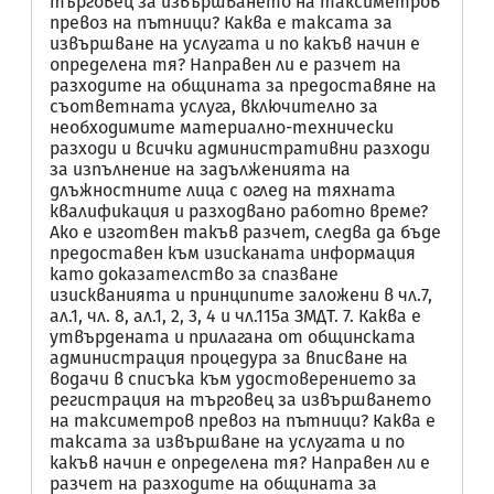
търговец за извършването на таксиметров
превоз на пътници? Каква е таксата за
извършване на услугата и по какъв начин е
определена тя? Направен ли е разчет на
разходите на общината за предоставяне на
съответната услуга, включително за
необходимите материално-технически
разходи и всички административни разходи
за изпълнение на задълженията на
длъжностните лица с оглед на тяхната
квалификация и разходвано работно време?
Ако е изготвен такъв разчет, следва да бъде
предоставен към изисканата информация
като доказателство за спазване
изискванията и принципите заложени в чл.7,
ал.1, чл. 8, ал.1, 2, 3, 4 и чл.115а ЗМДТ. 7. Каква е
утвърдената и прилагана от общинската
администрация процедура за вписване на
водачи в списъка към удостоверението за
регистрация на търговец за извършването
на таксиметров превоз на пътници? Каква е
таксата за извършване на услугата и по
какъв начин е определена тя? Направен ли е
разчет на разходите на общината за