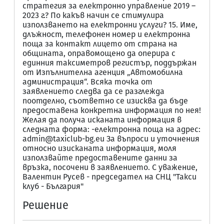
стратегия за електронно управление 2019 –
2023 г.? По какъв начин се стимулира
използването на електронни услуги? 15. Име,
длъжност, телефонен номер и електронна
поща за контакт лицето от страна на
общината, оправомощено да оперира с
единния таксиметров регистър, поддържан
от Изпълнителна агенция „Автомобилна
администрация“. Всяка точка от
заявлението следва да се разглежда
поотделно, съответно се изисква да бъде
предоставена конкретна информация по нея!
Желая да получа исканата информация в
следната форма: -електронна поща на адрес:
admin@taxiclub-bg.eu За въпроси и уточнения
относно изисканата информация, моля
използвайте предоставените данни за
връзка, посочени в заявлението. С уважение,
Валентин Русев - председател на СНЦ "Такси
клуб - България"
Решение