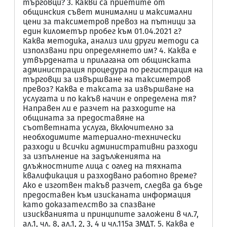
търговци? 3. Какви са приетите от
общинския съвет минимални и максимални
цени за таксиметров превоз на пътници за
един километър пробег към 01.04.2021 г.?
Каква методика, анализ или други методи са
използвани при определянето им? 4. Каква е
утвърдената и прилагана от общинската
администрация процедура по регистрация на
търговци за извършване на таксиметров
превоз? Каква е таксата за извършване на
услугата и по какъв начин е определена тя?
Направен ли е разчет на разходите на
общината за предоставяне на
съответната услуга, включително за
необходимите материално-технически
разходи и всички административни разходи
за изпълнение на задълженията на
длъжностните лица с оглед на тяхната
квалификация и разходвано работно време?
Ако е изготвен такъв разчет, следва да бъде
предоставен към изисканата информация
като доказателство за спазване
изискванията и принципите заложени в чл.7,
ал.1, чл. 8, ал.1, 2, 3, 4 и чл.115а ЗМДТ. 5. Каква е