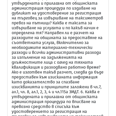
утвърдената и прилагана от общинската
администрация процедура по издаване на
дубликат на удостоверение за регистрация
на търговец за извършване на таксиметров
превоз на пътници? Каква е таксата за
извършване на услугата и по какъв начин е
определена тя? Направен ли е разчет на
разходите на общината за предоставяне на
съответната услуга, включително за
необходимите материално-технически
разходи и всички административни разходи
за изпълнение на задълженията на
длъжностните лица с оглед на тяхната
квалификация и разходвано работно време?
Ако е изготвен такъв разчет, следва да бъде
предоставен към изисканата информация
като доказателство за спазване
изискванията и принципите заложени в чл.7,
ал.1, чл. 8, ал.1, 2, 3, 4 и чл.115а ЗМДТ. 6. Каква е
утвърдената и прилагана от общинската
администрация процедура по вписване на
превозно средство в списъка към
удостоверението за регистрация на