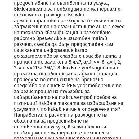
предоставяне на съответната услуга,
включително за необходимите материално-
технически разходи и всички
административни разходи за изпълнение на
задълженията на длъжностните лица с оглед
на тяхната квалификация и разходвано
работно време? Ако е изготвен такъв
разчет, следва да бъде предоставен към
изисканата информация като
доказателство за спазване изискванията и
принципите заложени в чл.7, ал.1, чл. 8, ал.1, 2,
3, 4 и чл.115а ЗМДТ. 8. Каква е утвърдената и
прилагана от общинската администрация
процедура по отписване на превозно
средство от списъка към удостоверението
за регистрация на търговец за
извършването на таксиметров превоз на
пътници? Каква е таксата за извършване на
услугата и по какъв начин е определена тя?
Направен ли е разчет на разходите на
общината за предоставяне на
съответната услуга, включително за
необходимите материално-технически
разходи и всички административни разходи