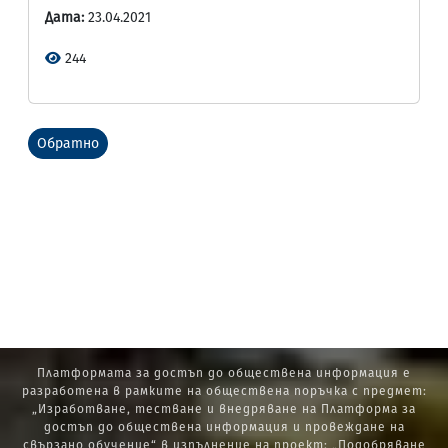
Дата:
23.04.2021
244
Обратно
Платформата за достъп до обществена информация е
разработена в рамките на обществена поръчка с предмет:
„Изработване, тестване и внедряване на Платформа за
достъп до обществена информация и провеждане на
свързано обучение“ в изпълнение на проект: „Подобряване