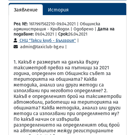
Заявление
История
Рег. №:
1617997562210-09.04.2021 | Общинска
администрация - Криводол | Одобрено |
Дата на
подаване:
09.04.2021 |
Срок:
26.04.2021
СНЦ "Такси клуб - България"
|
admin@taxiclub-bg.eu |
1. Какъв е размерът на данъка върху
таксиметров превоз на пътници за 2021
година, определен от Общински съвет за
територията на общината? Каква
методика, анализ или други методи са
използвани при неговото определяне? 2.
Какъв е определеният брой на таксиметрови
автомобили, работещи на територията на
общината? Каква методика, анализ или други
методи са използвани при определянето му?
По какъв начин се извършва
разпределението на определеният общ брой
на автомобилите между регистрираните