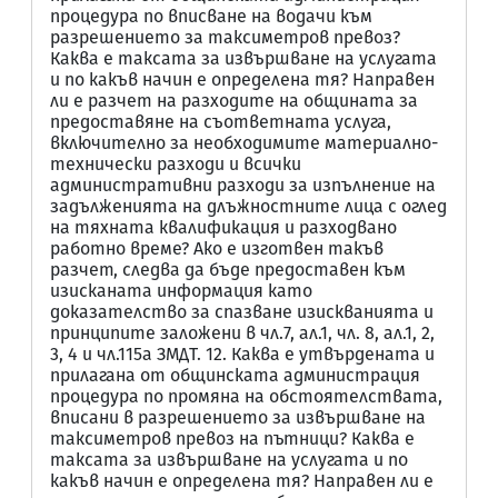
процедура по вписване на водачи към
разрешението за таксиметров превоз?
Каква е таксата за извършване на услугата
и по какъв начин е определена тя? Направен
ли е разчет на разходите на общината за
предоставяне на съответната услуга,
включително за необходимите материално-
технически разходи и всички
административни разходи за изпълнение на
задълженията на длъжностните лица с оглед
на тяхната квалификация и разходвано
работно време? Ако е изготвен такъв
разчет, следва да бъде предоставен към
изисканата информация като
доказателство за спазване изискванията и
принципите заложени в чл.7, ал.1, чл. 8, ал.1, 2,
3, 4 и чл.115а ЗМДТ. 12. Каква е утвърдената и
прилагана от общинската администрация
процедура по промяна на обстоятелствата,
вписани в разрешението за извършване на
таксиметров превоз на пътници? Каква е
таксата за извършване на услугата и по
какъв начин е определена тя? Направен ли е