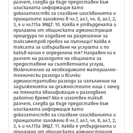
разчет, следва да бъде предоставен към
изисканата информация като
доказателство за спазване изискванията и
принципите заложени в чл.7, ал.1, чл. 8, ал.1, 2,
3, 4 и чл.115а ЗМДТ. 10. Каква е утвърдената и
прилагана от общинската администрация
процедура по издаване на разрешение за
таксиметров превоз на пътници? Каква е
таксата за извършване на услугата и по
какъв начин е определена тя? Направен ли е
разчет на разходите на общината за
предоставяне на съответната услуга,
включително за необходимите материално-
технически разходи и всички
административни разходи за изпълнение на
задълженията на длъжностните лица с оглед
на тяхната квалификация и разходвано
работно време? Ако е изготвен такъв
разчет, следва да бъде предоставен към
изисканата информация като
доказателство за спазване изискванията и
принципите заложени в чл.7, ал.1, чл. 8, ал.1, 2,
3, 4 и чл.115а ЗМДТ. 11. Каква е утвърдената и
прилагана от общинската администрация