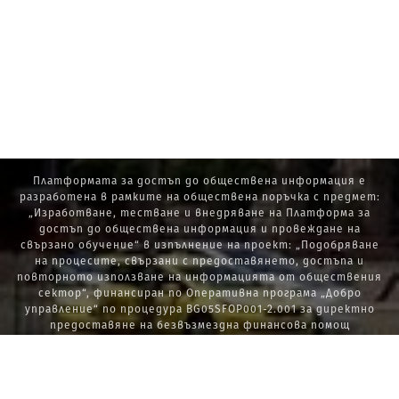
Платформата за достъп до обществена информация е
разработена в рамките на обществена поръчка с предмет:
„Изработване, тестване и внедряване на Платформа за
достъп до обществена информация и провеждане на
свързано обучение“ в изпълнение на проект: „Подобряване
на процесите, свързани с предоставянето, достъпа и
повторното използване на информацията от обществения
сектор“, финансиран по Оперативна програма „Добро
управление“ по процедура BG05SFOP001-2.001 за директно
предоставяне на безвъзмездна финансова помощ
„Стратегически проекти в изпълнение на Стратегията за
развитие на държавната администрация 2014 – 2020 г., ПОС,
ПИК и НАТУРА 2000“.