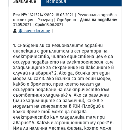
Заявление
История
Рег. №:
1621321472802-18.05.2021 | Регионална здравна
инспекция - Разград | Одобрено |
Дата на подаване:
31.05.2021 |
Срок:
15.06.2021
Физическо лице
|
1. Снабдени ли са Регионалните здравни
инспекции с допълнителни генератори на
електричество, чиято единствена цел е да
осигури подаването на електроенергия към
хладилниците за съхранение на ваксините в
случай на авария? 2. Ако да, всички от един
модел ли са? 3. Ако всички са от един модел,
какво е времето, през което могат да
осигурят подаване на електричество към
съответния хладилник? 4. Ако са различни
(или хладилниците са различни), какъв е
моделът на генератора в РЗИ-Пловдив и
колко време той може да подава
електричество към хладилника там при
авария? 5. Какъв е гаранционният му срок? 6.
Има ли налична местна фирма, която може