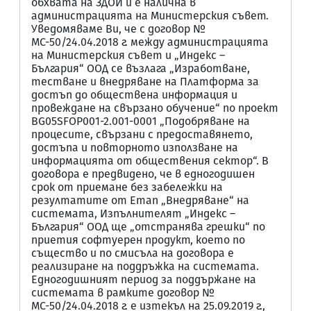
обхвата на ЗДОИ и е налична в
администрацията на Министерския съвет.
Уведомяваме Ви, че с договор №
МС-50/24.04.2018 г. между администрацията
на Министерския съвет и „Индекс –
България“ ООД се възлага „Изработване,
тестване и внедряване на Платформа за
достъп до обществена информация и
провеждане на свързано обучение“ по проект
BG05SFOP001-2.001-0001 „Подобряване на
процесите, свързани с предоставянето,
достъпа и повторното използване на
информацията от обществения сектор“. В
договора е предвидено, че в едногодишен
срок от приемане без забележки на
резултатите от Етап „Внедряване“ на
системата, Изпълнителят „Индекс –
България“ ООД ще „отстранява грешки“ по
приетия софтуерен продукт, което по
същество и по смисъла на договора е
реализиране на поддръжка на системата.
Едногодишният период за поддържане на
системата в рамките договор №
МС-50/24.04.2018 г. е изтекъл на 25.09.2019 г.,