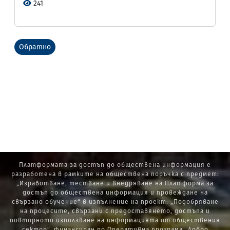
241
Обратно
Платформата за достъп до обществена информация е
разработена в рамките на обществена поръчка с предмет:
„Изработване, тестване и внедряване на Платформа за
достъп до обществена информация и провеждане на
свързано обучение“ в изпълнение на проект: „Подобряване
на процесите, свързани с предоставянето, достъпа и
повторното използване на информацията от обществения
сектор“, финансиран по Оперативна програма „Добро