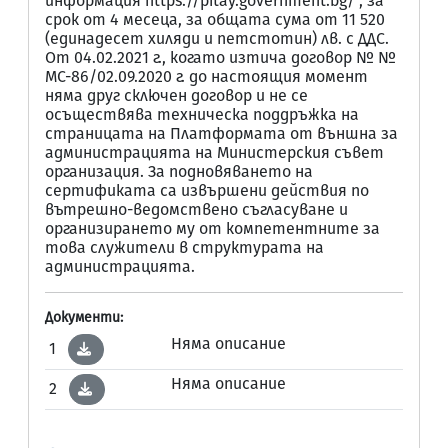
информация https://pitay.government.bg/ , за
срок от 4 месеца, за общата сума от 11 520
(единадесет хиляди и петстотин) лв. с ДДС.
От 04.02.2021 г., когато изтича договор № №
МС-86/02.09.2020 г. до настоящия момент
няма друг сключен договор и не се
осъществява техническа поддръжка на
страницата на Платформата от външна за
администрацията на Министерския съвет
организация. За подновяването на
сертификата са извършени действия по
вътрешно-ведомствено съгласуване и
организирането му от компетентните за
това служители в структурата на
администрацията.
Документи:
Няма описание
1
Няма описание
2