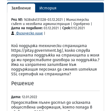
Заявление
История
Рег. №:
1638484131328-03.12.2021 | Министерски
съвет и неговата администрация | Одобрено |
Дата на подаване:
03.12.2021 |
Срок:
17.12.2021
Физическо лице
|
Кой поддържа технически страницата
https://pitay.government.bg/, колко струва
годишната поддръжка на страницата и моля
да ми предоставите договора за поддръжка.?
Има ли изпратено запитване към
поддържащия персонал да сменят изтеклия
SSL сертифик на страницата?
Решение
Дата:
12.01.2022
Предоставям пълен достъп до исканата
обществена информация, която попада в