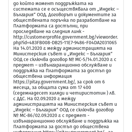
до който момент поддръжката на
системата се е осъществявала от „Индекс –
България“ ООД. Договорът и документите за
обществената поръчка по разработване на
Платформата са достъпни, при
проследяване на следния линк -
http://customerprofile.government.bg/vieworder.
php?id=483FB008-DB25-11E7-9486-F04DA2031065
На 14.01.2020 г. между администрацията на
Министерския съвет и „Индекс – България“
ООД се сключва договор № МС-5/14.01.2020 г. с
предмет – извънгаранционно обслужване и
поддръжка на Платформата за достъп до
обществена информация
https://pitay.government.bg/, за срок от 6
месеца, за общата сума от 17 400
(седемнадесет хиляди и четиристотин ) лв.
с ДДС. На 02.09.2020 г. между
администрацията на Министерския съвет и
„Индекс – България“ ООД се сключва договор
№ МС-86/02.09.2020 г. с предмет -
извънгаранционно обслужване и поддръжка на
Платформата за достъп до обществена