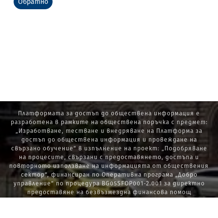
Обратно
Платформата за достъп до обществена информация е
разработена в рамките на обществена поръчка с предмет:
„Изработване, тестване и внедряване на Платформа за
достъп до обществена информация и провеждане на
свързано обучение“ в изпълнение на проект: „Подобряване
на процесите, свързани с предоставянето, достъпа и
повторното използване на информацията от обществения
сектор“, финансиран по Оперативна програма „Добро
управление“ по процедура BG05SFOP001-2.001 за директно
предоставяне на безвъзмездна финансова помощ
„Стратегически проекти в изпълнение на Стратегията за
развитие на държавната администрация 2014 – 2020 г., ПОС,