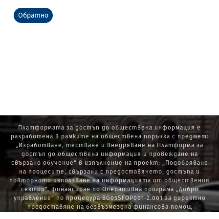
Обратно
Платформата за достъп до обществена информация е
разработена в рамките на обществена поръчка с предмет:
„Изработване, тестване и внедряване на Платформа за
достъп до обществена информация и провеждане на
свързано обучение“ в изпълнение на проект: „Подобряване
на процесите, свързани с предоставянето, достъпа и
повторното използване на информацията от обществения
сектор“, финансиран по Оперативна програма „Добро
управление“ по процедура BG05SFOP001-2.001 за директно
предоставяне на безвъзмездна финансова помощ
„Стратегически проекти в изпълнение на Стратегията за