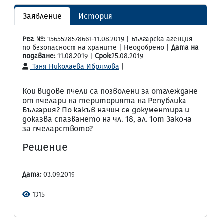
Заявление
История
Рег. №:
1565528578661-11.08.2019 | Българска агенция
по безопасност на храните | Неодобрено |
Дата на
подаване:
11.08.2019 |
Срок:
25.08.2019
Таня Николаева Ибрямова
|
Кои видове пчели са позволени за отглеждане
от пчелари на територията на Република
България? По какъв начин се документира и
доказва спазването на чл. 18, ал. 1от Закона
за пчеларството?
Решение
Дата:
03.09.2019
1315