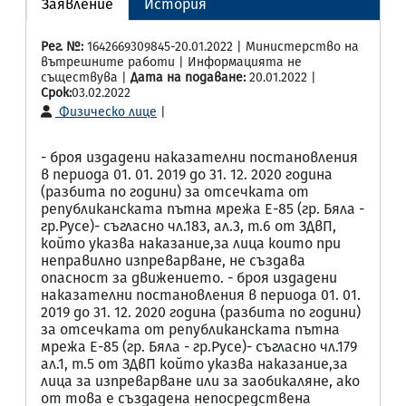
Заявление
История
Рег. №:
1642669309845-20.01.2022 | Министерство на
вътрешните работи | Информацията не
съществува |
Дата на подаване:
20.01.2022 |
Срок:
03.02.2022
Физическо лице
|
- броя издадени наказателни постановления
в периода 01. 01. 2019 до 31. 12. 2020 година
(разбита по години) за отсечката от
републиканската пътна мрежа Е-85 (гр. Бяла -
гр.Русе)- съгласно чл.183, ал.3, т.6 от ЗДвП,
който указва наказание,за лица които при
неправилно изпреварване, не създава
опасност за движението. - броя издадени
наказателни постановления в периода 01. 01.
2019 до 31. 12. 2020 година (разбита по години)
за отсечката от републиканската пътна
мрежа Е-85 (гр. Бяла - гр.Русе)- съгласно чл.179
ал.1, т.5 от ЗДвП който указва наказание,за
лица за изпреварване или за заобикаляне, ако
от това е създадена непосредствена