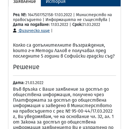
Заявление
История
Рег. №:
1647507752158-17.03.2022 | Министерство на
правосъдието | Информацията не съществува |
Дата на подаване:
17.03.2022 |
Срок:
31.03.2022
Физическо лице
|
Колко са допълнителните възграждения,
които г-н Методи Лалов е получавал пред
последните 5 години в Софийски градски съд?
Решение
Дата:
21.03.2022
Във връзка с Ваше заявление за достъп до
обществена информация, получено чрез
Платформата за достъп до обществена
информация и заведено в Министерството
на правосъдието с рег. № 95-00-44/17.03.2022
г., Ви уведомявам, че на основание чл. 32, ал. 1
от Закона за достъп до обществена
информация заявлението Ви е изпратено по