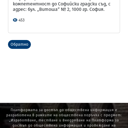
компетентност до Софийски градски съд, с
адрес: бул. „Витоша“ № 2, 1000 гр. София.
453
Обратно
Платформата за достъп до обществена информация е
разработена в рамките на обществена поръчка с предмет:
„Изработване, тестване и внедряване на Платформа за
достъп до обществена информация и провеждане на