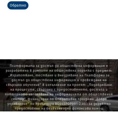
Обратно
Платформата за достъп до обществена информация е
разработена в рамките на обществена поръчка с предмет:
„Изработване, тестване и внедряване на Платформа за
достъп до обществена информация и провеждане на
свързано обучение“ в изпълнение на проект: „Подобряване
на процесите, свързани с предоставянето, достъпа и
повторното използване на информацията от обществения
сектор“, финансиран по Оперативна програма „Добро
управление“ по процедура BG05SFOP001-2.001 за директно
предоставяне на безвъзмездна финансова помощ
„Стратегически проекти в изпълнение на Стратегията за