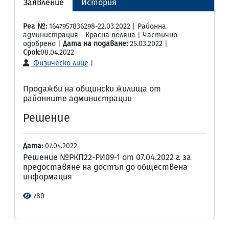
Заявление
История
Рег. №:
1647957836298-22.03.2022 | Районна
администрация - Красна поляна | Частично
одобрено |
Дата на подаване:
25.03.2022 |
Срок:
08.04.2022
Физическо лице
|
Продажби на общински жилища от
районните администрации
Решение
Дата:
07.04.2022
Решение №РКП22-РИ09-1 от 07.04.2022 г. за
предоставяне на достъп до обществена
информация
780