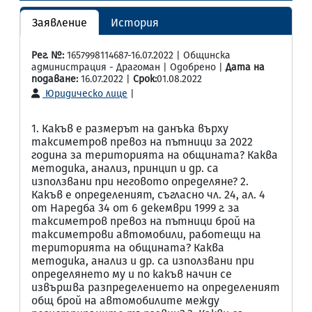
Заявление
История
Рег. №:
1657998114687-16.07.2022 | Общинска
администрация - Драгоман | Одобрено |
Дата на
подаване:
16.07.2022 |
Срок:
01.08.2022
Юридическо лице
|
1. Какъв е размерът на данъка върху
таксиметров превоз на пътници за 2022
година за територията на общината? Каква
методика, анализ, принцип и др. са
използвани при неговото определяне? 2.
Какъв е определеният, съгласно чл. 24, ал. 4
от Наредба 34 от 6 декември 1999 г. за
таксиметров превоз на пътници брой на
таксиметрови автомобили, работещи на
територията на общината? Каква
методика, анализ и др. са използвани при
определянето му и по какъв начин се
извършва разпределението на определеният
общ брой на автомобилите между