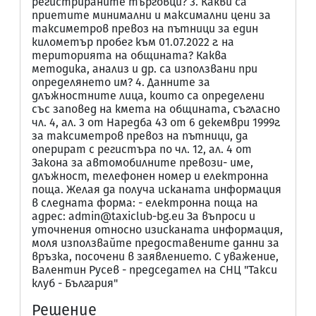
регистрираните търговци? 3. Какви са
приетите минимални и максимални цени за
таксиметров превоз на пътници за един
километър пробег към 01.07.2022 г. на
територията на общината? Каква
методика, анализ и др. са използвани при
определянето им? 4. Данните за
длъжностните лица, които са определени
със заповед на кмета на общината, съгласно
чл. 4, ал. 3 от Наредба 43 от 6 декември 1999г.
за таксиметров превоз на пътници, да
оперират с регистъра по чл. 12, ал. 4 от
Закона за автомобилните превози- име,
длъжност, телефонен номер и електронна
поща. Желая да получа исканата информация
в следната форма: - електронна поща на
адрес: admin@taxiclub-bg.eu За въпроси и
уточнения относно изисканата информация,
моля използвайте предоставените данни за
връзка, посочени в заявлението. С уважение,
Валентин Русев - председател на СНЦ "Такси
клуб - България"
Решение