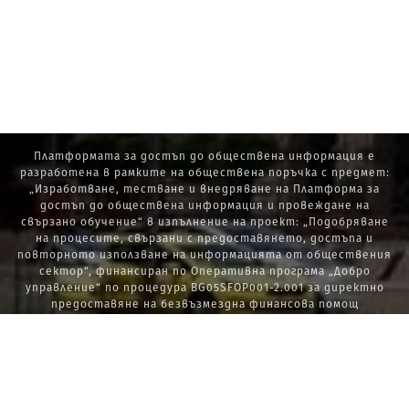
Платформата за достъп до обществена информация е
разработена в рамките на обществена поръчка с предмет:
„Изработване, тестване и внедряване на Платформа за
достъп до обществена информация и провеждане на
свързано обучение“ в изпълнение на проект: „Подобряване
на процесите, свързани с предоставянето, достъпа и
повторното използване на информацията от обществения
сектор“, финансиран по Оперативна програма „Добро
управление“ по процедура BG05SFOP001-2.001 за директно
предоставяне на безвъзмездна финансова помощ
„Стратегически проекти в изпълнение на Стратегията за
развитие на държавната администрация 2014 – 2020 г., ПОС,
ПИК и НАТУРА 2000“.