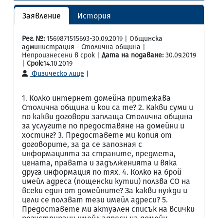
Заявление
История
Рег. №:
1569871515693-30.09.2019 | Общинска
администрация - Столична община |
Непроизнесени в срок |
Дата на подаване:
30.09.2019
|
Срок:
14.10.2019
Физическо лице
|
1. Колко интернет домейна притежава
Столична община и кои са те? 2. Какви суми и
по какви договори заплаща Столична община
за услугите по предоставяне на домейни и
хостинг? 3. Предоставете ми копия от
договорите, за да се запозная с
информацията за страните, предмета,
цената, правата и задълженията и вяка
друга информация по тях. 4. Колко на брой
имейл адреса (пощенски кутии) ползва СО на
всеки един от домейните? За какви нужди и
цели се ползват тези имейл адреси? 5.
Предоставете ми актуален списък на всички