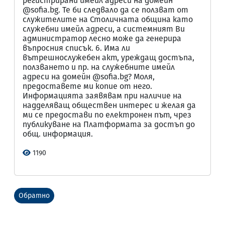
регистрирани имейл адреси на домейн
@sofia.bg. Те би следвало да се ползват от
служителите на Столичната община като
служебни имейл адреси, а системният Ви
администратор лесно може да генерира
въпросния списък. 6. Има ли
вътрешнослужебен акт, уреждащ достъпа,
ползването и пр. на служебните имейл
адреси на домейн @sofia.bg? Моля,
предоставете ми копие от него.
Информацията заявявам при наличие на
надделяващ обществен интерес и желая да
ми се предостави по електронен път, чрез
публикуване на Платформата за достъп до
общ. информация.
1190
Обратно