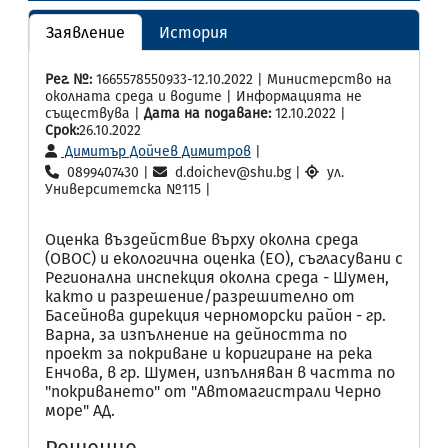
Заявление
История
Рег. №:
1665578550933-12.10.2022 | Министерство на
околната среда и водите | Информацията не
съществува |
Дата на подаване:
12.10.2022 |
Срок:
26.10.2022
Димитър Дойчев Димитров
|
0899407430 |
d.doichev@shu.bg |
ул.
Университетска №115 |
Оценка въздействие върху околна среда
(ОВОС) и екологична оценка (ЕО), съгласувани с
Регионална инспекция околна среда - Шумен,
както и разрешение/разрешително от
Басейнова дирекция черноморски район - гр.
Варна, за изпълнение на дейността по
проект за покриване и коригиране на река
Енчова, в гр. Шумен, изпълняван в частта по
"покриването" от "Автомагистрали Черно
море" АД.