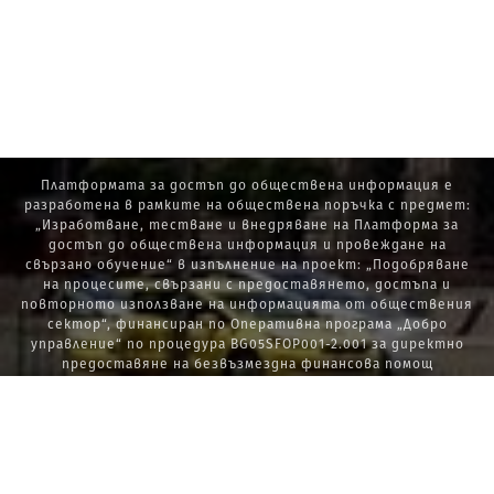
Платформата за достъп до обществена информация е
разработена в рамките на обществена поръчка с предмет:
„Изработване, тестване и внедряване на Платформа за
достъп до обществена информация и провеждане на
свързано обучение“ в изпълнение на проект: „Подобряване
на процесите, свързани с предоставянето, достъпа и
повторното използване на информацията от обществения
сектор“, финансиран по Оперативна програма „Добро
управление“ по процедура BG05SFOP001-2.001 за директно
предоставяне на безвъзмездна финансова помощ
„Стратегически проекти в изпълнение на Стратегията за
развитие на държавната администрация 2014 – 2020 г., ПОС,
ПИК и НАТУРА 2000“.